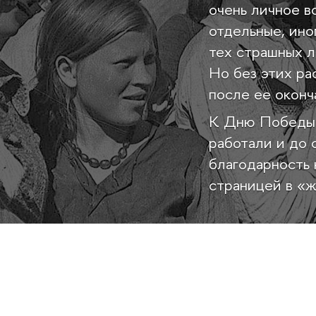
очень личное в
отдельные, ино
тех страшных л
Но без этих ра
после ее оконч
К Дню Победы м
работали и до
благодарность 
страницей в «ж