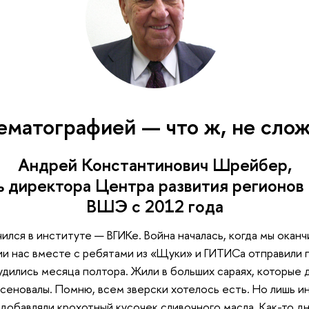
ематографией — что ж, не сло
Андрей Константинович Шрейбер,
ь директора Центра развития регионо
ВШЭ с 2012 года
чился в институте — ВГИКе. Война началась, когда мы оканч
ии нас вместе с ребятами из «Щуки» и ГИТИСа отправили
удились месяца полтора. Жили в больших сараях, которые 
 сеновалы. Помню, всем зверски хотелось есть. Но лишь и
добавляли крохотный кусочек сливочного масла. Как-то д