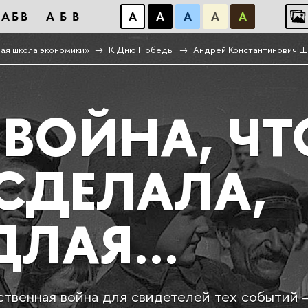
АБB
АБB
А
А
А
А
А
ая школа экономики»
К Дню Победы
Андрей Константинович 
 ВОЙНА, ЧТ
СДЕЛАЛА,
ДЛАЯ…
твенная война для свидетелей тех событий —