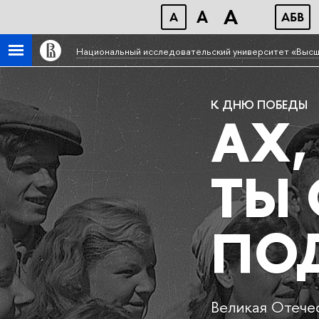
A
A
A
АБB
Национальный исследовательский университет «Высш
К ДНЮ ПОБЕДЫ
АХ,
ТЫ 
ПО
Великая Отечес