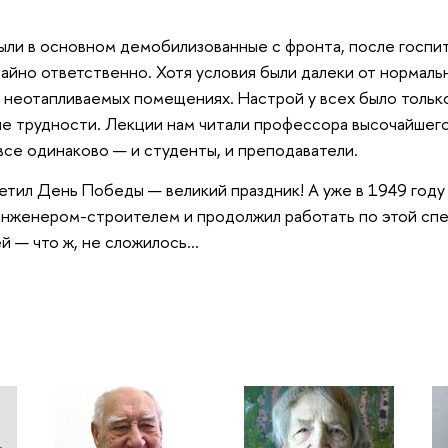
ыли в основном демобилизованные с фронта, после госпи
чайно ответственно. Хотя условия были далеки от нормал
 неотапливаемых помещениях. Настрой у всех было только
ие трудности. Лекции нам читали профессора высочайшего
все одинаково — и студенты, и преподаватели.
етил День Победы — великий праздник! А уже в 1949 году
нженером-строителем и продолжил работать по этой спе
 — что ж, не сложилось...