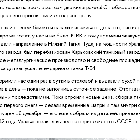
ть масло на всех, съел сам два килограмма! От обжорства 
 условно приговорили его к расстрелу.
ошли совсем близко и начали высаживать десанты, нас вер
кроме лопат, у нас и не было. ВГИК к тому времени эвакуи
 дали направление в Нижний Тагил. Туда, на мощности Урал
о завода, был перебазирован Харьковский танковый заво
ое металлургическое производство и свободные площади.
ха для выпуска легендарного танка Т-34.
рмили нас один раз в сутки в столовой и выдавали сухой п
сов в день — пока не выполнишь суточное задание. Отстава
ыми последствиями. Пока строили новые цеха, сборка та
 первого снега — делали временные шатры и там внутри с
пущен 18 декабря — его еще собрали из деталей, привезен
42 года Уралвагонзавод вышел на первое место в СССР по