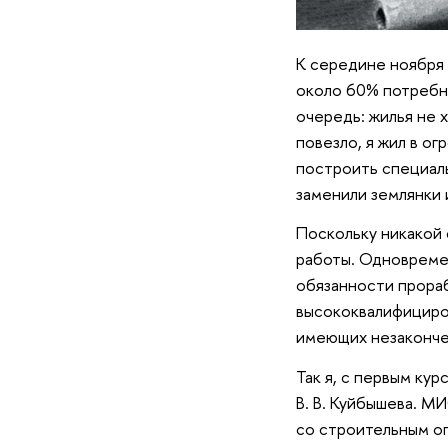
К середине ноября 
около 60% потребно
очередь: жилья не х
повезло, я жил в о
построить специаль
заменили землянки 
Поскольку никакой 
работы. Одновреме
обязанности прораб
высококвалифициро
имеющих незакончен
Так я, с первым ку
В. В. Куйбышева. МИ
со строительным оп