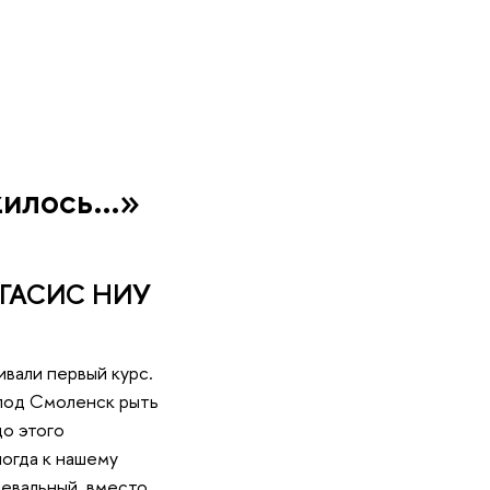
жилось…»
в ГАСИС НИУ
ивали первый курс.
 под Смоленск рыть
до этого
ногда к нашему
невальный, вместо