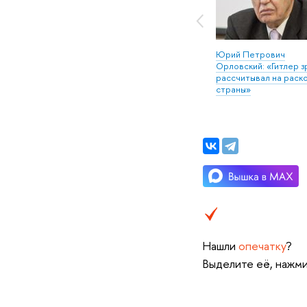
 Алексеевич
Аполлон Борисович
Юрий Петрович
«Нам нужны
Давидсон: «Сталину мы
Орловский: «Гитлер з
ые немцы»
не поверили»
рассчитывал на раск
страны»
Нашли
опечатку
?
Выделите её, нажми