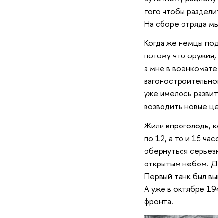
того чтобы раздели
На сборе отряда мы
Когда же немцы под
потому что оружия, 
а мне в военкомате
вагоностроительног
уже имелось развит
возводить новые це
Жили впроголодь, ко
по 12, а то и 15 ча
обернуться серьезн
открытым небом. До
Первый танк был вы
А уже в октябре 19
фронта.