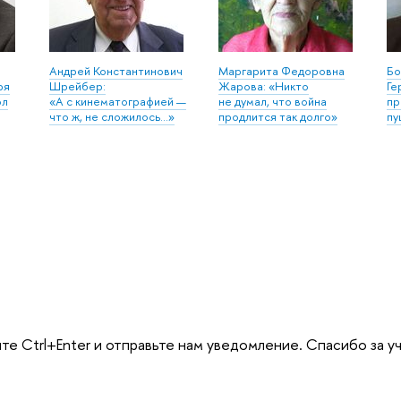
Андрей Константинович
Маргарита Федоровна
Бо
ря
Шрейбер:
Жарова: «Никто
Ге
ол
«А с кинематографией —
не думал, что война
пр
что ж, не сложилось…»
продлится так долго»
пу
те Ctrl+Enter и отправьте нам уведомление. Спасибо за у