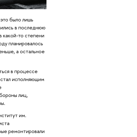
 это было лишь
тились в последнюю
 в какой-то степени
году планировалось
еньше, а остальное
ться в процессе
о стал исполняющим
е
бороны лиц,
зы.
нститут им.
иста
орые ремонтировали