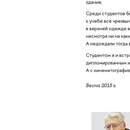
здание.
Среди студентов б
к учебе все чрезвы
в верхней одежде в
несмотря ни на как
А недоедали тогда 
Студентом я и встр
дипломированным и
А с кинематографией
Весна 2015 г.