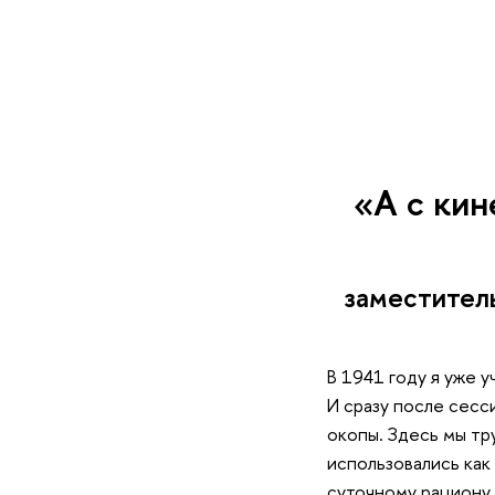
«А с кин
заместител
В 1941 году я уже у
И сразу после сесс
окопы. Здесь мы тр
использовались как
суточному рациону 