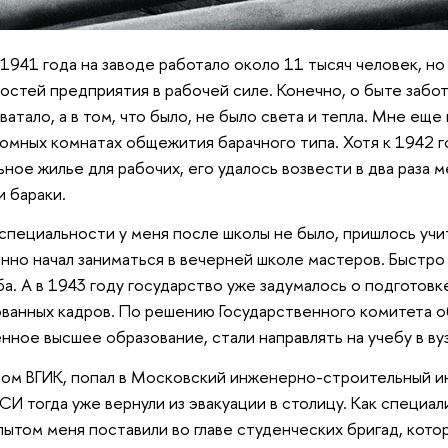
1941 года на заводе работало около 11 тысяч человек, но
стей предприятия в рабочей силе. Конечно, о быте забо
ватало, а в том, что было, не было света и тепла. Мне еще
громных комнатах общежития барачного типа. Хотя к 1942 
ное жилье для рабочих, его удалось возвести в два раза м
и бараки.
специальности у меня после школы не было, пришлось учи
нно начал заниматься в вечерней школе мастеров. Быстр
а. А в 1943 году государство уже задумалось о подготовк
ванных кадров. По решению Государственного комитета о
ное высшее образование, стали направлять на учебу в ву
рсом ВГИК, попал в Московский инженерно-строительный и
СИ тогда уже вернули из эвакуации в столицу. Как специал
ытом меня поставили во главе студенческих бригад, кот