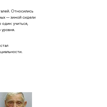
талей. Относились
ьных — зимой сидели
 один: учиться,
 уровня.
 стал
циальности.