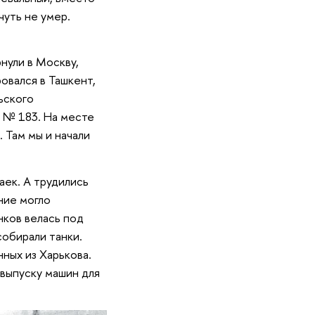
чуть не умер.
нули в Москву,
ровался в Ташкент,
ьского
д № 183. На месте
 Там мы и начали
аек. А трудились
ние могло
нков велась под
обирали танки.
ных из Харькова.
 выпуску машин для