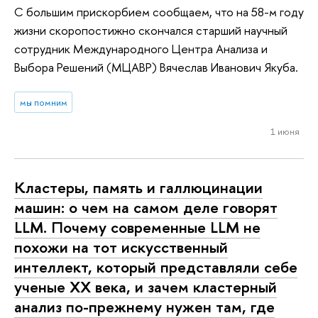
С большим прискорбием сообщаем, что на 58-м году
жизни скоропостижно скончался старший научный
сотрудник Международного Центра Анализа и
Выбора Решений (МЦАВР) Вячеслав Иванович Якуба.
мы помним
1 июня
Кластеры, память и гал­лю­ци­на­ции
машин: о чем на самом деле говорят
LLM. Почему современные LLM не
похожи на тот ис­кус­ствен­ный
интеллект, который пред­став­ля­ли себе
ученые XX века, и зачем кластерный
анализ по-прежнему нужен там, где