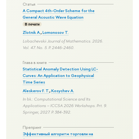
Статья
A Compact 4th-Order Scheme for the
General Acoustic Wave Equation
В печати
Zlotnik A.
,
Lomonosov T.
Lobachevskii Journal of Mathematics. 2026.
Vol. 47. No. 5.
P. 2446-2460.
Глава в книге
Statistical Anomaly Detection Using LC-
Curves: An Application to Geophysical
Time Series
Aleskerov F. T.
,
Kosychev A.
In bk.: Computational Science and Its
Applications – ICCSA 2026 Workshops. Prt. 9.
Springer, 2027.
P. 384-392.
Препринт
Эффективный алгоритм торговли на