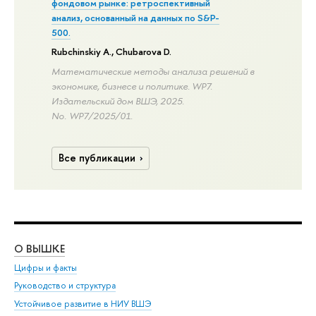
фондовом рынке: ретроспективный
анализ, основанный на данных по S&P-
500.
Rubchinskiy A.
,
Chubarova D.
Математические методы анализа решений в
экономике, бизнесе и политике. WP7.
Издательский дом ВШЭ, 2025.
No. WP7/2025/01.
Все публикации
О ВЫШКЕ
ОБ
Цифры и факты
Ли
Руководство и структура
Дов
Устойчивое развитие в НИУ ВШЭ
Ол