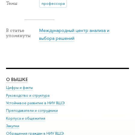
Темы
профессора
Международный центр анализа и
В статье
упомянуты
выбора решений
О ВЫШКЕ
ОБ
Цифры и факты
Ли
Руководство и структура
Дов
Устойчивое развитие в НИУ ВШЭ
Ол
Преподаватели и сотрудники
При
Корпуса и общежития
Вы
Закупки
При
Обращения граждан в НИУ ВШЭ
Ас