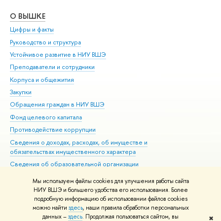
О ВЫШКЕ
ОБ
Цифры и факты
Ли
Руководство и структура
Дов
Устойчивое развитие в НИУ ВШЭ
Ол
Преподаватели и сотрудники
При
Корпуса и общежития
Вы
Закупки
При
Обращения граждан в НИУ ВШЭ
Ас
Фонд целевого капитала
До
Противодействие коррупции
Цен
Сведения о доходах, расходах, об имуществе и
Би
обязательствах имущественного характера
Об
Сведения об образовательной организации
Обр
Людям с ограниченными возможностями здоровья
Мы используем файлы cookies для улучшения работы сайта
Единая платежная страница
НИУ ВШЭ и большего удобства его использования. Более
подробную информацию об использовании файлов cookies
Работа в Вышке
можно найти
здесь
, наши правила обработки персональных
данных –
здесь
. Продолжая пользоваться сайтом, вы
✖