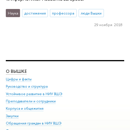
Наука
достижения
профессора
люди Вышки
29 ноября 2018
О ВЫШКЕ
ОБ
Цифры и факты
Ли
Руководство и структура
Дов
Устойчивое развитие в НИУ ВШЭ
Ол
Преподаватели и сотрудники
При
Корпуса и общежития
Вы
Закупки
При
Обращения граждан в НИУ ВШЭ
Ас