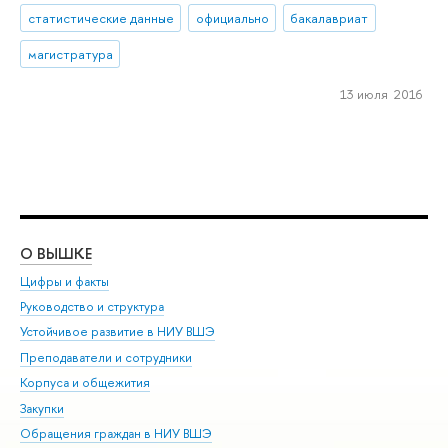
статистические данные
официально
бакалавриат
магистратура
13 июля 2016
О ВЫШКЕ
ОБ
Цифры и факты
Ли
Руководство и структура
Дов
Устойчивое развитие в НИУ ВШЭ
Ол
Преподаватели и сотрудники
При
Корпуса и общежития
Вы
Закупки
При
Обращения граждан в НИУ ВШЭ
Ас