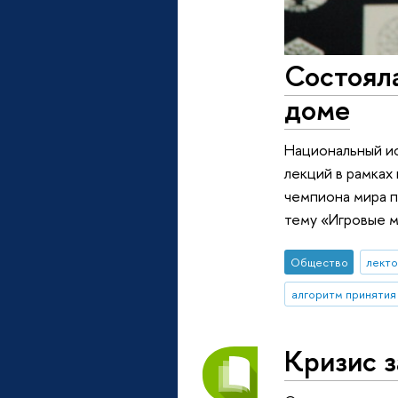
Состояла
доме
Национальный и
лекций в рамка
чемпиона мира п
тему «Игровые 
Общество
лект
алгоритм принятия
Кризис з