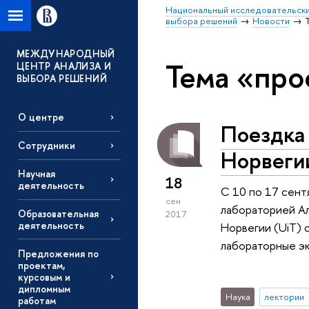
Национальный исследовательски
выбора решений
Новости
МЕЖДУНАРОДНЫЙ
Тема «про
ЦЕНТР АНАЛИЗА И
ВЫБОРА РЕШЕНИЙ
О центре
Поездка
Сотрудники
Норвеги
Научная
18
деятельность
С 10 по 17 сент
сен
лабораторией Ал
Образовательная
2017
деятельность
Норвегии (UiT) 
лабораторные э
Предложения по
проектам,
курсовым и
дипломным
Наука
лектории
работам