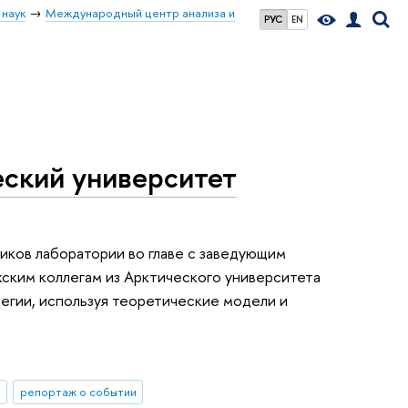
 наук
Международный центр анализа и
РУС
EN
ский университет
ников лаборатории во главе с заведующим
ским коллегам из Арктического университета
вегии, используя теоретические модели и
репортаж о событии