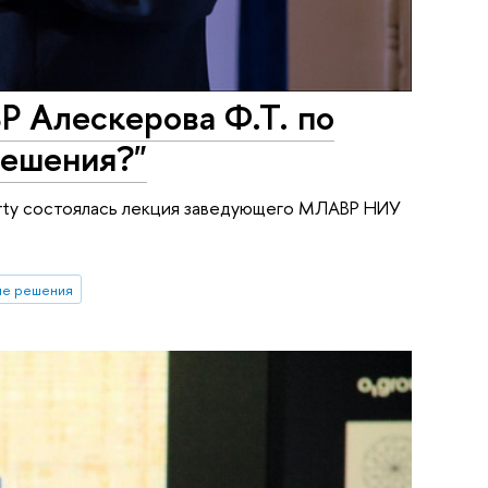
 Алескерова Ф.Т. по
решения?"
berty состоялась лекция заведующего МЛАВР НИУ
ие решения