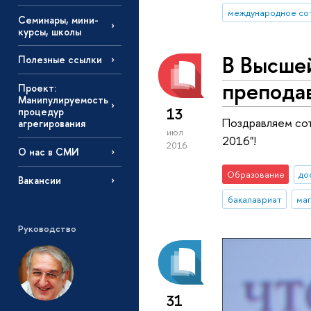
международное со
Семинары, мини-
курсы, школы
В Высше
Полезные ссылки
преподав
Проект:
Манипулируемость
13
процедур
Поздравляем сот
агрегирования
июл
2016"!
2016
О нас в СМИ
Образование
до
Вакансии
бакалавриат
ма
Руководство
31