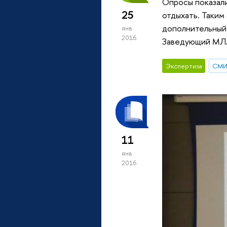
Опросы показали
25
отдыхать. Таким
дополнительный 
янв
2016
Заведующий МЛАВ
Экспертиза
СМ
11
янв
2016