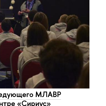
аведующего МЛАВР
ентре «Сириус»