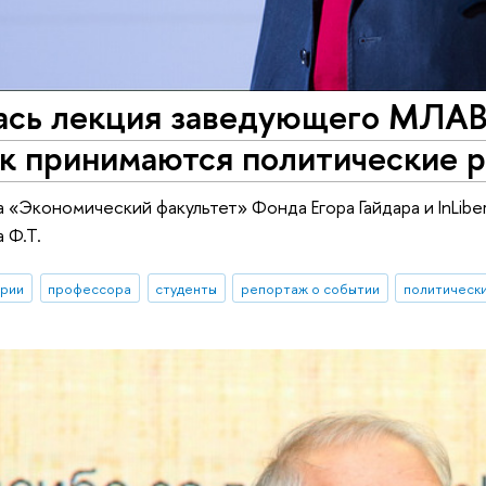
ась лекция заведующего МЛАВР
ак принимаются политические 
а «Экономический факультет» Фонда Егора Гайдара и InLi
 Ф.Т.
ории
профессора
студенты
репортаж о событии
политическ