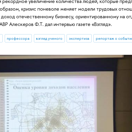
 рекордное увеличение количества людей, которые предпо
 образом, кризис поневоле меняет модели трудовых отнош
доход отечественному бизнесу, ориентированному на отд
Р Алескеров Ф.Т. дал интервью газете «Взгляд».
И
профессора
взгляд ученого
экспертиза
репортаж о событи