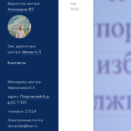
Директор центра:
мар
Алескеров Ф.Т.
2016
Зам. директора
центра:
Мячин А.Л.
Контакты
Менеджер центра:
Афанасьева Е.А.
адрес:
Покровский б-р,
д.11
, Т-423
телефон: 27214
Электронная почта:
decanlab@hse.ru