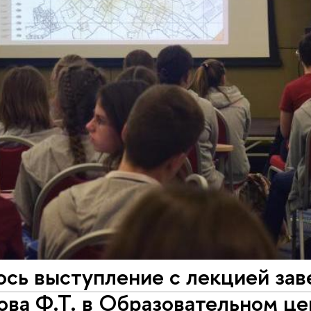
ось выступление с лекцией з
ова Ф.Т. в Образовательном ц