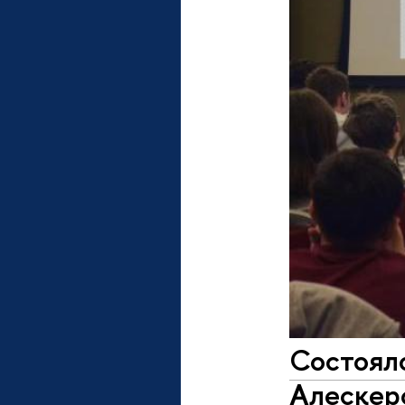
Состоял
Алескер