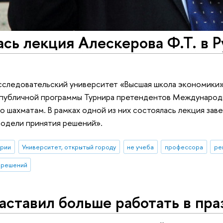
сь лекция Алескерова Ф.Т. в 
сследовательский университет «Высшая школа экономики»
х публичной программы Турнира претендентов Международ
о шахматам. В рамках одной из них состоялась лекция з
модели принятия решений».
ории
Университет, открытый городу
не учеба
профессора
ре
 решений
аставил больше работать в пр