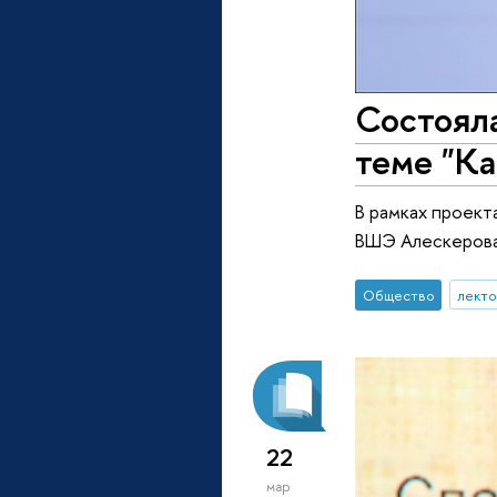
Состоял
теме "К
В рамках проект
ВШЭ Алескерова
Общество
лект
22
мар