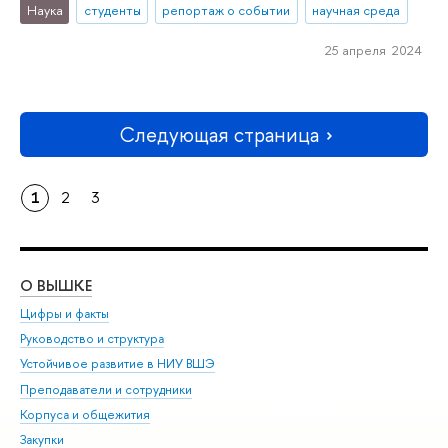
Наука
студенты
репортаж о событии
научная среда
25 апреля 2024
Следующая страница
1
2
3
О ВЫШКЕ
ОБ
Цифры и факты
Ли
Руководство и структура
Дов
Устойчивое развитие в НИУ ВШЭ
Ол
Преподаватели и сотрудники
При
Корпуса и общежития
Вы
Закупки
При