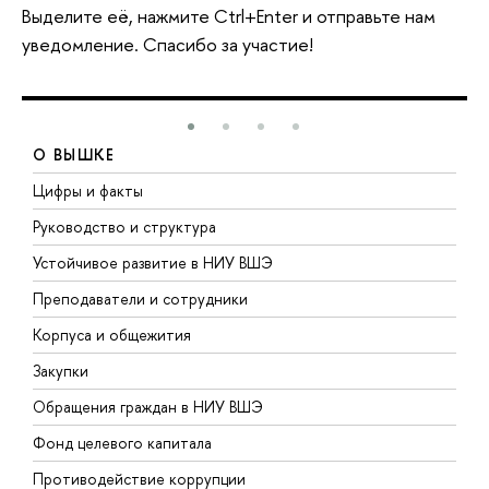
Выделите её, нажмите Ctrl+Enter и отправьте нам
уведомление. Спасибо за участие!
О ВЫШКЕ
Цифры и факты
Л
Руководство и структура
Д
Устойчивое развитие в НИУ ВШЭ
О
Преподаватели и сотрудники
П
Корпуса и общежития
В
Закупки
П
Обращения граждан в НИУ ВШЭ
А
Фонд целевого капитала
Д
Противодействие коррупции
Ц