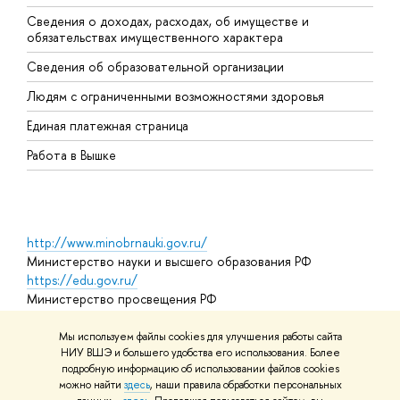
Сведения о доходах, расходах, об имуществе и
Б
обязательствах имущественного характера
О
Сведения об образовательной организации
О
Людям с ограниченными возможностями здоровья
Единая платежная страница
Работа в Вышке
http://www.minobrnauki.gov.ru/
Министерство науки и высшего образования РФ
https://edu.gov.ru/
Министерство просвещения РФ
https://elearning.hse.ru/mooc
Массовые открытые онлайн-курсы
Мы используем файлы cookies для улучшения работы сайта
НИУ ВШЭ и большего удобства его использования. Более
подробную информацию об использовании файлов cookies
можно найти
здесь
, наши правила обработки персональных
© НИУ ВШЭ 1993–2026
Адреса и контакты
Условия