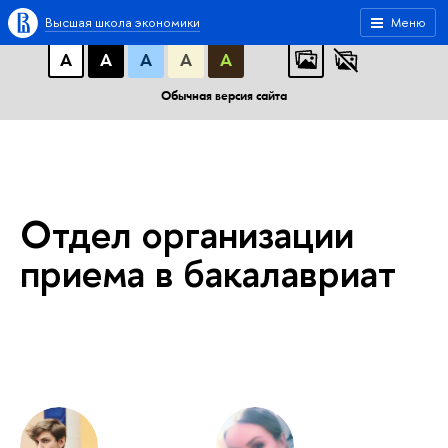
A
A
A
АБB
АБB
АБB
Высшая школа экономики
Меню
А
А
А
А
А
Обычная версия сайта
Отдел организации
приема в бакалавриат