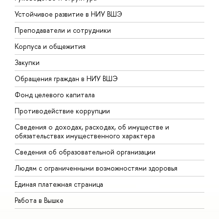
Устойчивое развитие в НИУ ВШЭ
О
Преподаватели и сотрудники
П
Корпуса и общежития
В
Закупки
П
Обращения граждан в НИУ ВШЭ
А
Фонд целевого капитала
Д
Противодействие коррупции
Ц
Сведения о доходах, расходах, об имуществе и
Б
обязательствах имущественного характера
О
Сведения об образовательной организации
О
Людям с ограниченными возможностями здоровья
Единая платежная страница
Работа в Вышке