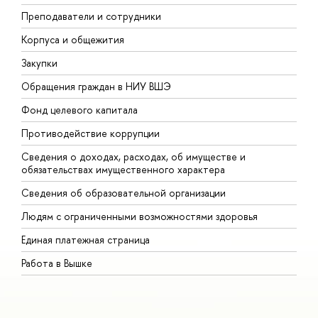
Преподаватели и сотрудники
П
Корпуса и общежития
В
Закупки
П
Обращения граждан в НИУ ВШЭ
А
Фонд целевого капитала
Д
Противодействие коррупции
Ц
Сведения о доходах, расходах, об имуществе и
Б
обязательствах имущественного характера
О
Сведения об образовательной организации
О
Людям с ограниченными возможностями здоровья
Единая платежная страница
Работа в Вышке