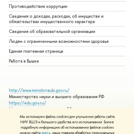
Противодействие коррупции
Ц
Сведения о доходах, расходах, об имуществе и
Б
обязательствах имущественного характера
О
Сведения об образовательной организации
О
Людям с ограниченными возможностями здоровья
Единая платежная страница
Работа в Вышке
http://www.minobrnauki.gov.ru/
Министерство науки и высшего образования РФ
https://edu.gov.ru/
Министерство просвещения РФ
https://elearning.hse.ru/mooc
Мы используем файлы cookies для улучшения работы сайта
Массовые открытые онлайн-курсы
НИУ ВШЭ и большего удобства его использования. Более
подробную информацию об использовании файлов cookies
можно найти
здесь
, наши правила обработки персональных