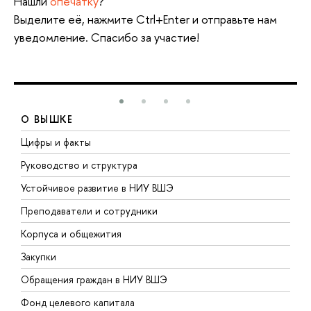
Нашли
опечатку
?
Выделите её, нажмите Ctrl+Enter и отправьте нам
уведомление. Спасибо за участие!
О ВЫШКЕ
Цифры и факты
Л
Руководство и структура
Д
Устойчивое развитие в НИУ ВШЭ
О
Преподаватели и сотрудники
П
Корпуса и общежития
В
Закупки
П
Обращения граждан в НИУ ВШЭ
А
Фонд целевого капитала
Д