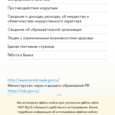
Противодействие коррупции
Ц
Сведения о доходах, расходах, об имуществе и
Б
обязательствах имущественного характера
О
Сведения об образовательной организации
О
Людям с ограниченными возможностями здоровья
Единая платежная страница
Работа в Вышке
http://www.minobrnauki.gov.ru/
Министерство науки и высшего образования РФ
https://edu.gov.ru/
Министерство просвещения РФ
https://elearning.hse.ru/mooc
Мы используем файлы cookies для улучшения работы сайта
Массовые открытые онлайн-курсы
НИУ ВШЭ и большего удобства его использования. Более
подробную информацию об использовании файлов cookies