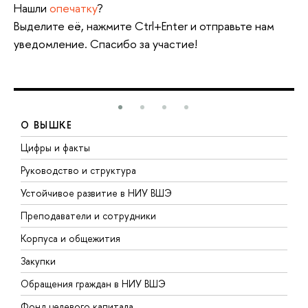
Нашли
опечатку
?
Выделите её, нажмите Ctrl+Enter и отправьте нам
уведомление. Спасибо за участие!
О ВЫШКЕ
Цифры и факты
Л
Руководство и структура
Д
Устойчивое развитие в НИУ ВШЭ
О
Преподаватели и сотрудники
П
Корпуса и общежития
В
Закупки
П
Обращения граждан в НИУ ВШЭ
А
Фонд целевого капитала
Д