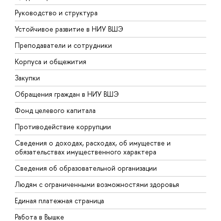
Руководство и структура
Д
Устойчивое развитие в НИУ ВШЭ
О
Преподаватели и сотрудники
П
Корпуса и общежития
В
Закупки
П
Обращения граждан в НИУ ВШЭ
А
Фонд целевого капитала
Д
Противодействие коррупции
Ц
Сведения о доходах, расходах, об имуществе и
Б
обязательствах имущественного характера
О
Сведения об образовательной организации
О
Людям с ограниченными возможностями здоровья
Единая платежная страница
Работа в Вышке