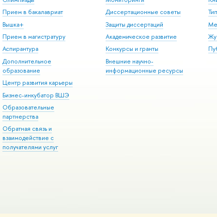
Прием в бакалавриат
Диссертационные советы
Ти
Вышка+
Защиты диссертаций
Ме
Прием в магистратуру
Академическое развитие
Жу
Аспирантура
Конкурсы и гранты
Пу
Дополнительное
Внешние научно-
образование
информационные ресурсы
Центр развития карьеры
Бизнес-инкубатор ВШЭ
Образовательные
партнерства
Обратная связь и
взаимодействие с
получателями услуг