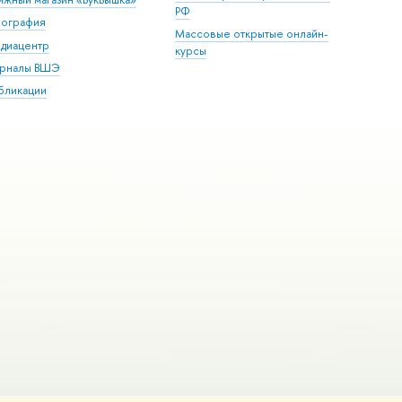
РФ
пография
Массовые открытые онлайн-
диацентр
курсы
рналы ВШЭ
бликации