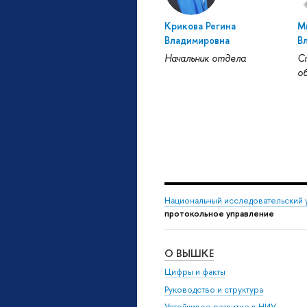
Крикова Регина
М
Владимировна
В
Начальник отдела
С
о
Национальный исследовательский 
протокольное управление
О ВЫШКЕ
Цифры и факты
Руководство и структура
Устойчивое развитие в НИУ