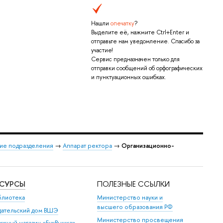
Нашли
опечатку
?
Выделите её, нажмите Ctrl+Enter и
отправьте нам уведомление. Спасибо за
участие!
Сервис предназначен только для
отправки сообщений об орфографических
и пунктуационных ошибках.
ие подразделения
→
Аппарат ректора
→
Организационно-
ЕСУРСЫ
ПОЛЕЗНЫЕ ССЫЛКИ
блиотека
Министерство науки и
высшего образования РФ
дательский дом ВШЭ
Министерство просвещения
ижный магазин «БукВышка»