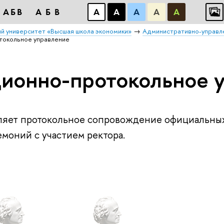
АБВ
АБВ
А
А
А
А
А
й университет «Высшая школа экономики»
Административно-управл
токольное управление
ионно-протокольное 
ляет протокольное сопровождение официальны
моний с участием ректора.