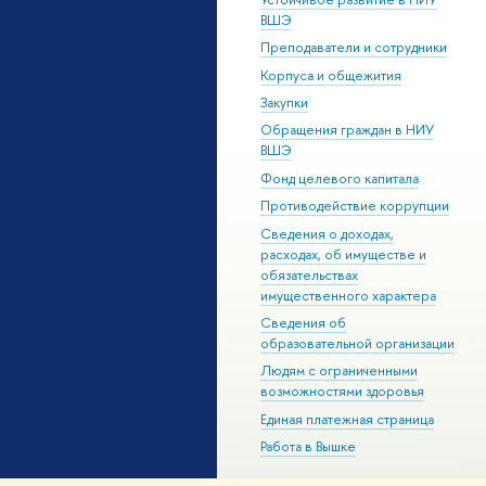
ВШЭ
Преподаватели и сотрудники
Корпуса и общежития
Закупки
Обращения граждан в НИУ
ВШЭ
Фонд целевого капитала
Противодействие коррупции
Сведения о доходах,
расходах, об имуществе и
обязательствах
имущественного характера
Сведения об
образовательной организации
Людям с ограниченными
возможностями здоровья
Единая платежная страница
Работа в Вышке