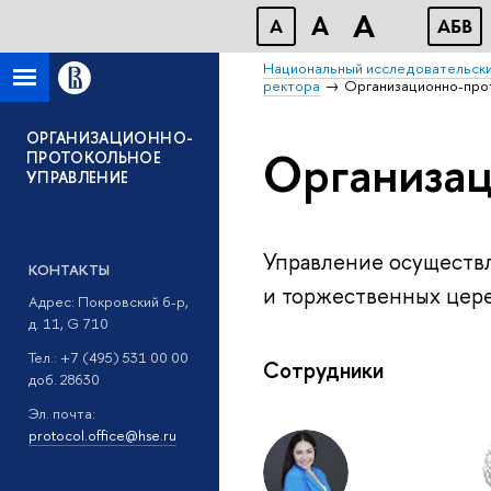
A
A
A
АБВ
Национальный исследовательски
ректора
Организационно-про
ОРГАНИЗАЦИОННО-
Организац
ПРОТОКОЛЬНОЕ
УПРАВЛЕНИЕ
Управление осуществ
КОНТАКТЫ
и торжественных цере
Адрес: Покровский б-р,
д. 11, G 710
Тел.: +7 (495) 531 00 00
Сотрудники
доб. 28630
Эл. почта:
protocol.office@hse.ru