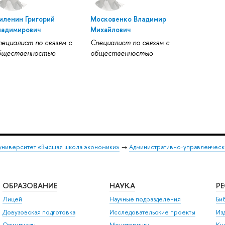
иленин Григорий
Московенко Владимир
ладимирович
Михайлович
пециалист по связям с
Специалист по связям с
бщественностью
общественностью
университет «Высшая школа экономики»
→
Административно-управленческ
ОБРАЗОВАНИЕ
НАУКА
Р
Лицей
Научные подразделения
Би
Довузовская подготовка
Исследовательские проекты
Из
Олимпиады
Мониторинги
Кн