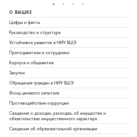
О ВЫШКЕ
Цифры и факты
Л
Руководство и структура
Д
Устойчивое развитие в НИУ ВШЭ
О
Преподаватели и сотрудники
П
Корпуса и общежития
В
Закупки
П
Обращения граждан в НИУ ВШЭ
А
Фонд целевого капитала
Д
Противодействие коррупции
Ц
Сведения о доходах, расходах, об имуществе и
Б
обязательствах имущественного характера
О
Сведения об образовательной организации
О