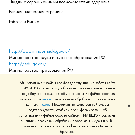
Людям с ограниченными возможностями здоровья
Единая платежная страница
Работа в Вышке
http://www.minobrnauki.gov.ru/
Министерство науки и высшего образования РФ
https://edu.gov.ru/
Министерство просвещения РФ
https://elearning.hse.ru/mooc
Массовые открытые онлайн-курсы
Мы используем файлы cookies для улучшения работы сайта
НИУ ВШЭ и большего удобства его использования. Более
подробную информацию об использовании файлов cookies
можно найти
здесь
, наши правила обработки персональных
© НИУ ВШЭ 1993–2026
Адреса и контакты
Условия
данных –
здесь
. Продолжая пользоваться сайтом, вы
✖
использования материалов
Политика конфиденциальности
Карта
подтверждаете, что были проинформированы об
сайта
использовании файлов cookies сайтом НИУ ВШЭ и согласны
Шрифты HSE Sans и HSE Slab разработаны в
Школе дизайна НИУ
с нашими правилами обработки персональных данных. Вы
ВШЭ
можете отключить файлы cookies в настройках Вашего
Редактору
браузера.