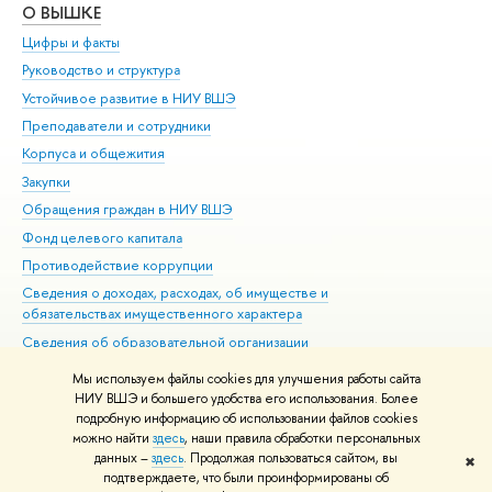
О ВЫШКЕ
ОБ
Цифры и факты
Ли
Руководство и структура
Дов
Устойчивое развитие в НИУ ВШЭ
Ол
Преподаватели и сотрудники
При
Корпуса и общежития
Вы
Закупки
При
Обращения граждан в НИУ ВШЭ
Ас
Фонд целевого капитала
До
Противодействие коррупции
Цен
Сведения о доходах, расходах, об имуществе и
Би
обязательствах имущественного характера
Об
Сведения об образовательной организации
Обр
Людям с ограниченными возможностями здоровья
Мы используем файлы cookies для улучшения работы сайта
Единая платежная страница
НИУ ВШЭ и большего удобства его использования. Более
подробную информацию об использовании файлов cookies
Работа в Вышке
можно найти
здесь
, наши правила обработки персональных
данных –
здесь
. Продолжая пользоваться сайтом, вы
✖
Редактору
подтверждаете, что были проинформированы об