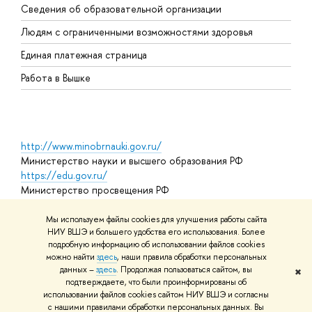
Сведения об образовательной организации
О
Людям с ограниченными возможностями здоровья
Единая платежная страница
Работа в Вышке
http://www.minobrnauki.gov.ru/
Министерство науки и высшего образования РФ
https://edu.gov.ru/
Министерство просвещения РФ
https://elearning.hse.ru/mooc
Массовые открытые онлайн-курсы
Мы используем файлы cookies для улучшения работы сайта
НИУ ВШЭ и большего удобства его использования. Более
подробную информацию об использовании файлов cookies
можно найти
здесь
, наши правила обработки персональных
© НИУ ВШЭ 1993–2026
Адреса и контакты
Условия
данных –
здесь
. Продолжая пользоваться сайтом, вы
✖
использования материалов
Политика конфиденциальности
Карта
подтверждаете, что были проинформированы об
сайта
использовании файлов cookies сайтом НИУ ВШЭ и согласны
Шрифты HSE Sans и HSE Slab разработаны в
Школе дизайна НИУ
с нашими правилами обработки персональных данных. Вы