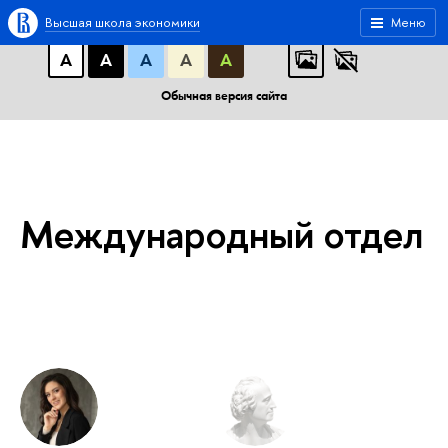
A
A
A
АБB
АБB
АБB
Высшая школа экономики
Меню
А
А
А
А
А
Обычная версия сайта
Международный отдел