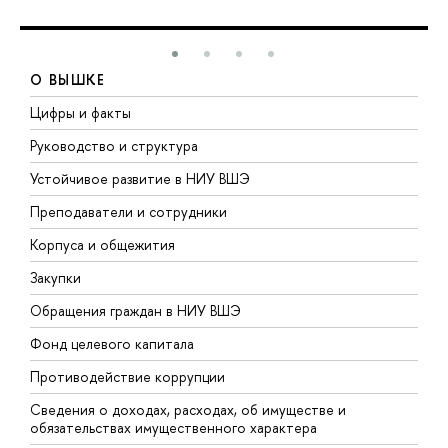
О ВЫШКЕ
Цифры и факты
Л
Руководство и структура
Д
Устойчивое развитие в НИУ ВШЭ
О
Преподаватели и сотрудники
П
Корпуса и общежития
В
Закупки
П
Обращения граждан в НИУ ВШЭ
А
Фонд целевого капитала
Д
Противодействие коррупции
Ц
Сведения о доходах, расходах, об имуществе и
Б
обязательствах имущественного характера
О