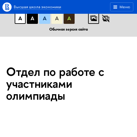
A
A
A
АБB
АБB
АБB
Высшая школа экономики
Меню
А
А
А
А
А
Обычная версия сайта
Отдел по работе с
участниками
олимпиады