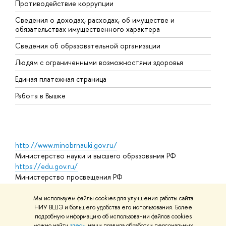
Противодействие коррупции
Ц
Сведения о доходах, расходах, об имуществе и
Б
обязательствах имущественного характера
О
Сведения об образовательной организации
О
Людям с ограниченными возможностями здоровья
Единая платежная страница
Работа в Вышке
http://www.minobrnauki.gov.ru/
Министерство науки и высшего образования РФ
https://edu.gov.ru/
Министерство просвещения РФ
https://elearning.hse.ru/mooc
Массовые открытые онлайн-курсы
Мы используем файлы cookies для улучшения работы сайта
НИУ ВШЭ и большего удобства его использования. Более
подробную информацию об использовании файлов cookies
можно найти
здесь
, наши правила обработки персональных