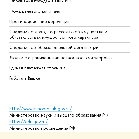
Обращения граждан в НИУ ВШЭ
А
Фонд целевого капитала
Д
Противодействие коррупции
Ц
Сведения о доходах, расходах, об имуществе и
Б
обязательствах имущественного характера
О
Сведения об образовательной организации
О
Людям с ограниченными возможностями здоровья
Единая платежная страница
Работа в Вышке
http://www.minobrnauki.gov.ru/
Министерство науки и высшего образования РФ
https://edu.gov.ru/
Министерство просвещения РФ
https://elearning.hse.ru/mooc