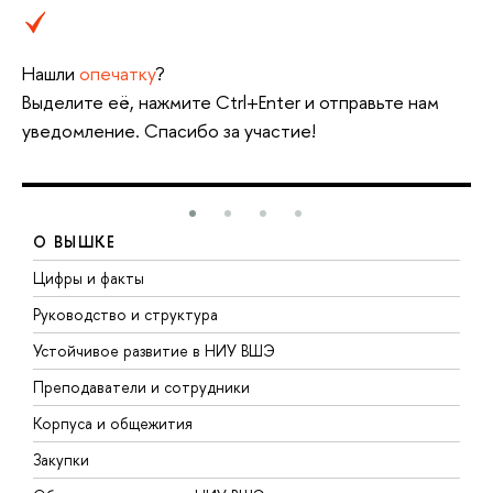
Нашли
опечатку
?
Выделите её, нажмите Ctrl+Enter и отправьте нам
уведомление. Спасибо за участие!
О ВЫШКЕ
Цифры и факты
Л
Руководство и структура
Д
Устойчивое развитие в НИУ ВШЭ
О
Преподаватели и сотрудники
П
Корпуса и общежития
В
Закупки
П