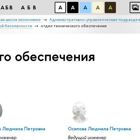
АБB
АБB
А
А
А
А
А
ая школа экономики»
Административно-управленческие подраздел
ой безопасности
отдел технического обеспечения
го обеспечения
 Людмила Петровна
Осипова Людмила Петровна
инженер
Ведущий инженер