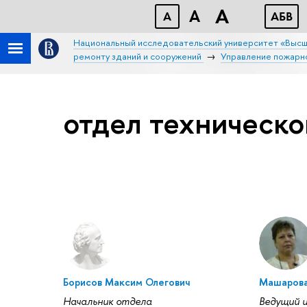
A
A
A
АБB
Национальный исследовательский университет «Высш
ремонту зданий и сооружений
Управление пожарн
отдел техническо
Борисов Максим Олегович
Машарова
Начальник отдела
Ведущий 