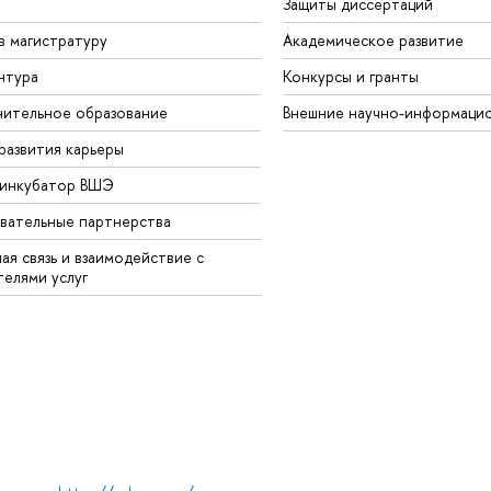
Защиты диссертаций
в магистратуру
Академическое развитие
нтура
Конкурсы и гранты
ительное образование
Внешние научно-информаци
развития карьеры
-инкубатор ВШЭ
вательные партнерства
ая связь и взаимодействие с
телями услуг