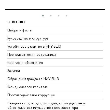
О ВЫШКЕ
Цифры и факты
Л
Руководство и структура
Д
Устойчивое развитие в НИУ ВШЭ
О
Преподаватели и сотрудники
П
Корпуса и общежития
В
Закупки
П
Обращения граждан в НИУ ВШЭ
А
Фонд целевого капитала
Д
Противодействие коррупции
Ц
Сведения о доходах, расходах, об имуществе и
Б
обязательствах имущественного характера