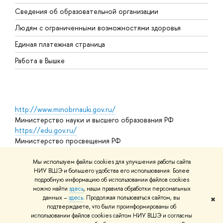
О
Сведения об образовательной организации
О
Людям с ограниченными возможностями здоровья
Единая платежная страница
Работа в Вышке
http://www.minobrnauki.gov.ru/
Министерство науки и высшего образования РФ
https://edu.gov.ru/
Министерство просвещения РФ
https://elearning.hse.ru/mooc
Массовые открытые онлайн-курсы
Мы используем файлы cookies для улучшения работы сайта
НИУ ВШЭ и большего удобства его использования. Более
подробную информацию об использовании файлов cookies
можно найти
здесь
, наши правила обработки персональных
© НИУ ВШЭ 1993–2026
Адреса и контакты
Условия
данных –
здесь
. Продолжая пользоваться сайтом, вы
✖
использования материалов
Политика конфиденциальности
Карта
подтверждаете, что были проинформированы об
сайта
использовании файлов cookies сайтом НИУ ВШЭ и согласны
Шрифты HSE Sans и HSE Slab разработаны в
Школе дизайна НИУ