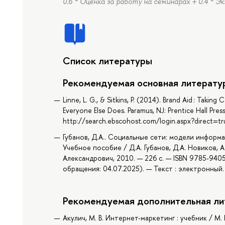
0.6 * Оценка за работу на семинарах + 0.4 * Э
Список литературы
Рекомендуемая основная литерату
Linne, L. G., & Sitkins, P. (2014). Brand Aid : Tak
Everyone Else Does. Paramus, NJ: Prentice Hall Pres
http://search.ebscohost.com/login.aspx?direct
Губанов, Д.А.. Социальные сети: модели информ
Учебное пособие / Д.А. Губанов, Д.А. Новиков, 
Александрович, 2010. — 226 с. — ISBN 9785-9405
обращения: 04.07.2025). — Текст : электронный.
Рекомендуемая дополнительная ли
Акулич, М. В. Интернет-маркетинг : учебник / М. 