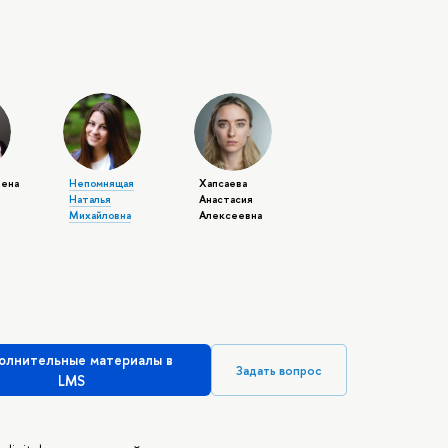
лена
Непомнящая
Хапсаева
Наталья
Анастасия
Михайловна
Алексеевна
олнительные материалы в
Задать вопрос
LMS