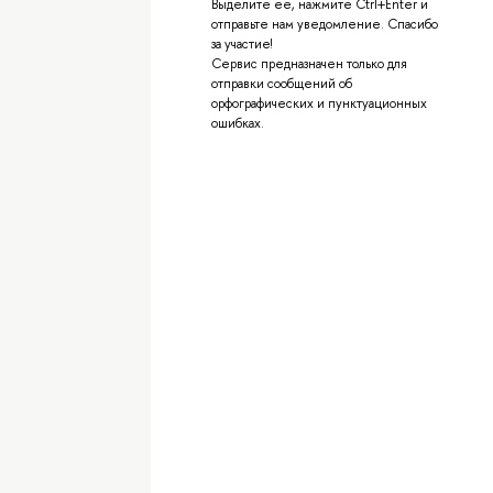
Выделите её, нажмите Ctrl+Enter и
отправьте нам уведомление. Спасибо
за участие!
Сервис предназначен только для
отправки сообщений об
орфографических и пунктуационных
ошибках.