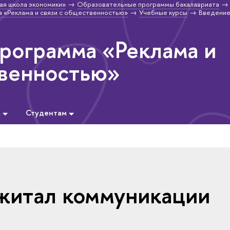
ая школа экономики»
Образовательные программы бакалавриата
 «Реклама и связи с общественностью»
Учебные курсы
Введение
программа «Реклама и
твенностью»
м
Студентам
житал коммуникации