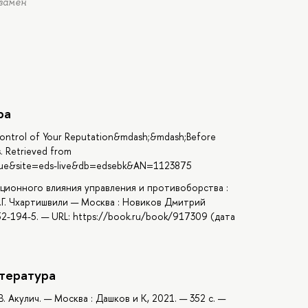
кзамен
ра
ing Control of Your Reputation&mdash;&mdash;Before
s. Retrieved from
=true&site=eds-live&db=edsebk&AN=1123875
ационного влияния управления и противоборства :
А.Г. Чхартишвили — Москва : Новиков Дмитрий
2-194-5. — URL: https://book.ru/book/917309 (дата
тература
В. Акулич. — Москва : Дашков и К, 2021. — 352 с. —