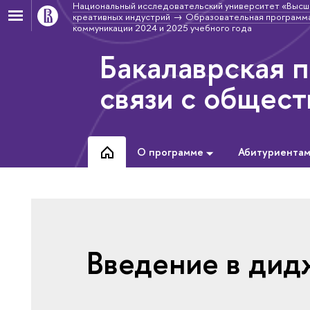
Национальный исследовательский университет «Высш
креативных индустрий
Образовательная программа
коммуникации 2024 и 2025 учебного года
Бакалаврская 
связи с общес
О программе
Абитуриента
Введение в дид