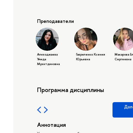
Преподаватели
Алиходжаева
Гавриленко Ксения
Макарова Е
Умида
Юрьевна
Сергеевна
Мухитдиновна
Программа дисциплины
Доп
Аннотация