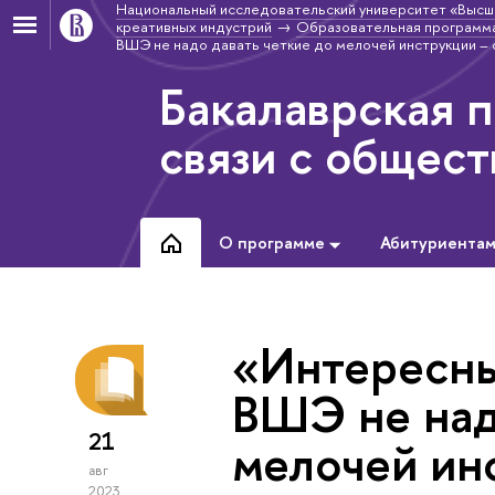
Национальный исследовательский университет «Высш
креативных индустрий
Образовательная программа
ВШЭ не надо давать четкие до мелочей инструкции – 
Бакалаврская 
связи с общес
О программе
Абитуриента
«Интересны
ВШЭ не над
21
мелочей ин
авг
2023