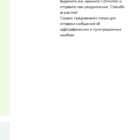
Выделите её, нажмите Ctrl+Enter и
отправьте нам уведомление. Спасибо
за участие!
Сервис предназначен только для
отправки сообщений об
орфографических и пунктуационных
ошибках.