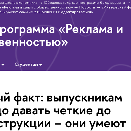
ая школа экономики»
Образовательные программы бакалавриата
 «Реклама и связи с общественностью»
Новости
«Интересный фа
они умеют сами искать решения и адаптироваться»
программа «Реклама и
твенностью»
м
Студентам
й факт: выпускникам
о давать четкие до
струкции – они умеют