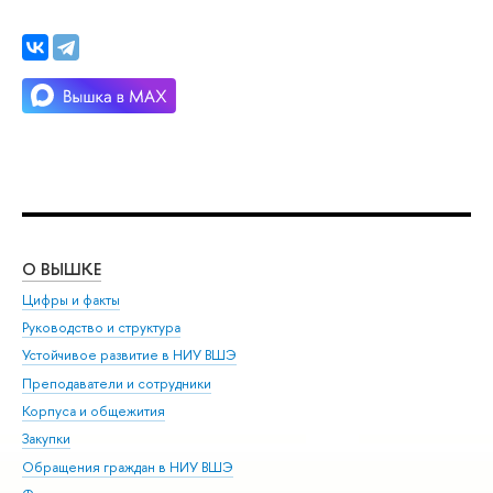
О ВЫШКЕ
ОБ
Цифры и факты
Ли
Руководство и структура
Дов
Устойчивое развитие в НИУ ВШЭ
Ол
Преподаватели и сотрудники
При
Корпуса и общежития
Вы
Закупки
При
Обращения граждан в НИУ ВШЭ
Ас