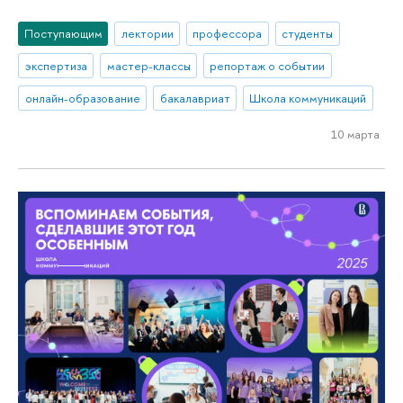
Поступающим
лектории
профессора
студенты
экспертиза
мастер-классы
репортаж о событии
онлайн-образование
бакалавриат
Школа коммуникаций
10 марта