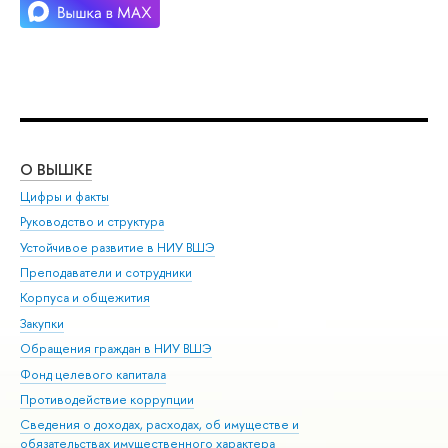
О ВЫШКЕ
ОБ
Цифры и факты
Ли
Руководство и структура
Дов
Устойчивое развитие в НИУ ВШЭ
Ол
Преподаватели и сотрудники
При
Корпуса и общежития
Вы
Закупки
При
Обращения граждан в НИУ ВШЭ
Ас
Фонд целевого капитала
До
Противодействие коррупции
Цен
Сведения о доходах, расходах, об имуществе и
Би
обязательствах имущественного характера