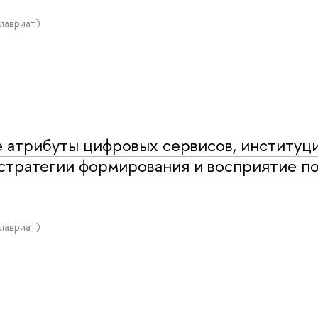
алавриат)
атрибуты цифровых сервисов, институц
стратегии формирования и восприятие п
алавриат)