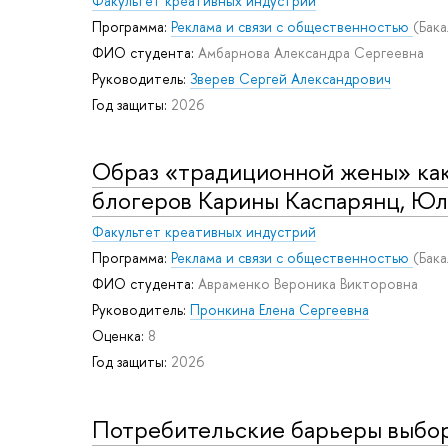
Факультет креативных индустрий
Программа:
Реклама и связи с общественностью
(Бак
ФИО студента:
Амбарнова Александра Сергеевна
Руководитель:
Зверев Сергей Александрович
Год защиты:
2026
Образ «традиционной жены» как
блогеров Карины Каспарянц, Юл
Факультет креативных индустрий
Программа:
Реклама и связи с общественностью
(Бак
ФИО студента:
Авраменко Вероника Викторовна
Руководитель:
Пронкина Елена Сергеевна
Оценка:
8
Год защиты:
2026
Потребительские барьеры выбор