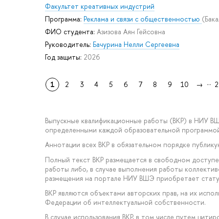
Факультет креативных индустрий
Программа:
Реклама и связи с общественностью
(Бак
ФИО студента:
Азизова Аян Гейсовна
Руководитель:
Бачурина Нелли Сергеевна
Год защиты:
2026
...
1
2
3
4
5
6
7
8
9
10
→
2
Выпускные квалификационные работы (ВКР) в НИУ В
определенными каждой образовательной программой
Аннотации всех ВКР в обязательном порядке публик
Полный текст ВКР размещается в свободном доступе
работы либо, в случае выполнения работы коллектив
размещения на портале НИУ ВШЭ приобретает стату
ВКР являются объектами авторских прав, на их исп
Федерации об интеллектуальной собственности.
В случае использования ВКР, в том числе путем цити