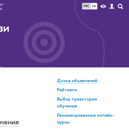
ет
РУС
EN
ты
зи
Доска объявлений
Рейтинги
Выбор траектории
обучения
Рекомендованные онлайн-
ичения
курсы