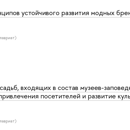
ципов устойчивого развития модных бре
алавриат)
адьб, входящих в состав музеев-заповед
привлечения посетителей и развитие кул
алавриат)