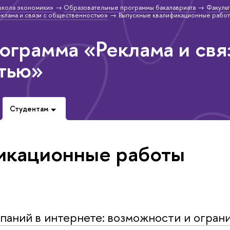
школа экономики»
Образовательные программы бакалавриата
Факульт
клама и связи с общественностью»
Выпускные квалификационные рабо
ограмма «Реклама и свя
тью»
Студентам
икационные работы
аний в интернете: возможности и огран