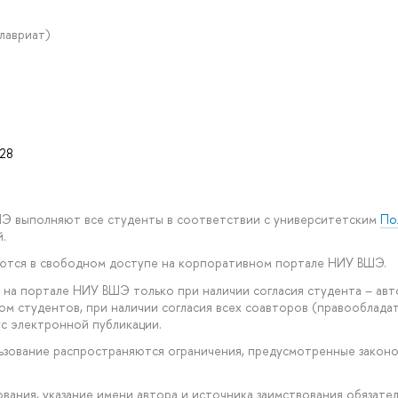
алавриат)
28
ШЭ выполняют все студенты в соответствии с университетским
По
.
уются в свободном доступе на корпоративном портале НИУ ВШЭ.
 на портале НИУ ВШЭ только при наличии согласия студента – авт
ом студентов, при наличии согласия всех соавторов (правообладат
с электронной публикации.
ользование распространяются ограничения, предусмотренные закон
рования, указание имени автора и источника заимствования обязател