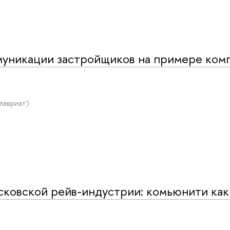
муникации застройщиков на примере ком
алавриат)
ковской рейв-индустрии: комьюнити как