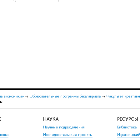
ла экономики»
→
Образовательные программы бакалавриата
→
Факультет креатив
ты
Е
НАУКА
РЕСУРСЫ
Научные подразделения
Библиотека
товка
Исследовательские проекты
Издательски