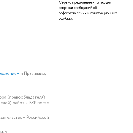
Сервис предназначен только для
отправки сообщений об
орфографических и пунктуационных
ошибках.
ложением
и Правилами,
ора (правообладателя)
елей) работы. ВКР после
одательством Российской
ьно.