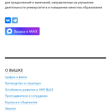
для предложений и замечаний, направленных на улучшение
деятельности университета и повышение качества образования
О ВЫШКЕ
ОБ
Цифры и факты
Ли
Руководство и структура
Дов
Устойчивое развитие в НИУ ВШЭ
Ол
Преподаватели и сотрудники
При
Корпуса и общежития
Вы
Закупки
При