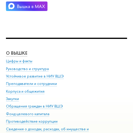
О ВЫШКЕ
ОБ
Цифры и факты
Ли
Руководство и структура
Дов
Устойчивое развитие в НИУ ВШЭ
Ол
Преподаватели и сотрудники
При
Корпуса и общежития
Вы
Закупки
При
Обращения граждан в НИУ ВШЭ
Ас
Фонд целевого капитала
До
Противодействие коррупции
Цен
Сведения о доходах, расходах, об имуществе и
Би