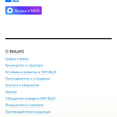
О ВЫШКЕ
ОБ
Цифры и факты
Ли
Руководство и структура
Дов
Устойчивое развитие в НИУ ВШЭ
Ол
Преподаватели и сотрудники
При
Корпуса и общежития
Вы
Закупки
При
Обращения граждан в НИУ ВШЭ
Ас
Фонд целевого капитала
До
Противодействие коррупции
Цен