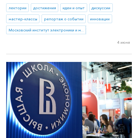
лектории
достижения
идеи и опыт
дискуссии
мастер-классы
репортаж о событии
инновации
Московский институт электроники и математики им. А.Н. Тихонова
4 июня