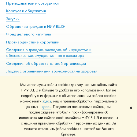
Преподаватели и сотрудники
При
Корпуса и общежития
Вы
Закупки
При
Обращения граждан в НИУ ВШЭ
Ас
Фонд целевого капитала
До
Противодействие коррупции
Цен
Сведения о доходах, расходах, об имуществе и
Би
обязательствах имущественного характера
Об
Сведения об образовательной организации
Обр
Людям с ограниченными возможностями здоровья
Единая платежная страница
Мы используем файлы cookies для улучшения работы сайта
Работа в Вышке
НИУ ВШЭ и большего удобства его использования. Более
подробную информацию об использовании файлов cookies
можно найти
здесь
, наши правила обработки персональных
данных –
здесь
. Продолжая пользоваться сайтом, вы
✖
Редактору
подтверждаете, что были проинформированы об
© НИУ ВШЭ 1993–2026
Адреса и контакты
Условия использования
использовании файлов cookies сайтом НИУ ВШЭ и согласны
с нашими правилами обработки персональных данных. Вы
материалов
Политика конфиденциальности
Карта сайта
можете отключить файлы cookies в настройках Вашего
Шрифты HSE Sans и HSE Slab разработаны в
Школе дизайна НИУ ВШЭ
браузера.