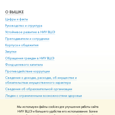
О ВЫШКЕ
ОБ
Цифры и факты
Ли
Руководство и структура
Дов
Устойчивое развитие в НИУ ВШЭ
Ол
Преподаватели и сотрудники
При
Корпуса и общежития
Вы
Закупки
При
Обращения граждан в НИУ ВШЭ
Ас
Фонд целевого капитала
До
Противодействие коррупции
Цен
Сведения о доходах, расходах, об имуществе и
Би
обязательствах имущественного характера
Об
Сведения об образовательной организации
Обр
Людям с ограниченными возможностями здоровья
Единая платежная страница
Мы используем файлы cookies для улучшения работы сайта
Работа в Вышке
НИУ ВШЭ и большего удобства его использования. Более