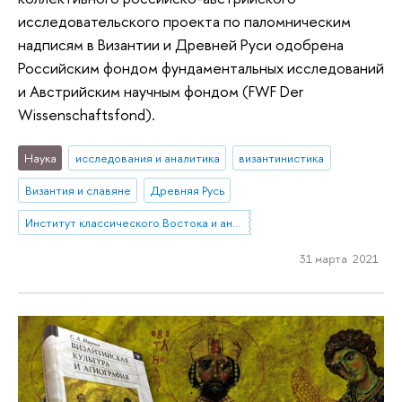
исследовательского проекта по паломническим
надписям в Византии и Древней Руси одобрена
Российским фондом фундаментальных исследований
и Австрийским научным фондом (FWF Der
Wissensсhaftsfond).
Наука
исследования и аналитика
византинистика
Византия и славяне
Древняя Русь
Институт классического Востока и античности
31 марта 2021