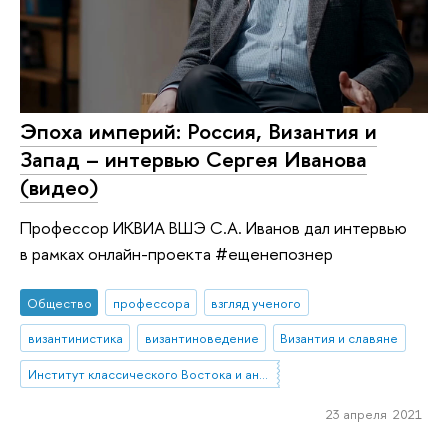
Эпоха империй: Россия, Византия и
Запад – интервью Сергея Иванова
(видео)
Профессор ИКВИА ВШЭ С.А. Иванов дал интервью
в рамках онлайн-проекта #ещенепознер
Общество
профессора
взгляд ученого
византинистика
византиноведение
Византия и славяне
Институт классического Востока и античности
23 апреля 2021