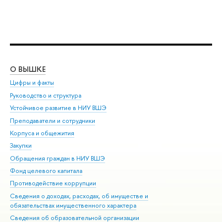
О ВЫШКЕ
ОБ
Цифры и факты
Ли
Руководство и структура
Дов
Устойчивое развитие в НИУ ВШЭ
Ол
Преподаватели и сотрудники
При
Корпуса и общежития
Вы
Закупки
При
Обращения граждан в НИУ ВШЭ
Ас
Фонд целевого капитала
До
Противодействие коррупции
Цен
Сведения о доходах, расходах, об имуществе и
Би
обязательствах имущественного характера
Об
Сведения об образовательной организации
Обр