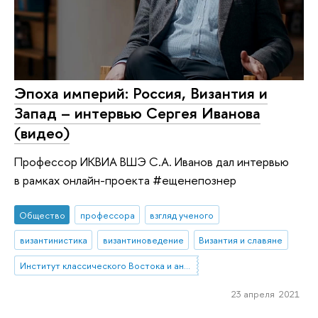
Эпоха империй: Россия, Византия и
Запад – интервью Сергея Иванова
(видео)
Профессор ИКВИА ВШЭ С.А. Иванов дал интервью
в рамках онлайн-проекта #ещенепознер
Общество
профессора
взгляд ученого
византинистика
византиноведение
Византия и славяне
Институт классического Востока и античности
23 апреля 2021