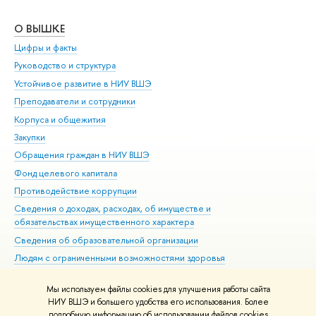
О ВЫШКЕ
ОБ
Цифры и факты
Ли
Руководство и структура
Дов
Устойчивое развитие в НИУ ВШЭ
Ол
Преподаватели и сотрудники
При
Корпуса и общежития
Вы
Закупки
При
Обращения граждан в НИУ ВШЭ
Ас
Фонд целевого капитала
До
Противодействие коррупции
Цен
Сведения о доходах, расходах, об имуществе и
Би
обязательствах имущественного характера
Об
Сведения об образовательной организации
Обр
Людям с ограниченными возможностями здоровья
Единая платежная страница
Мы используем файлы cookies для улучшения работы сайта
Работа в Вышке
НИУ ВШЭ и большего удобства его использования. Более
подробную информацию об использовании файлов cookies