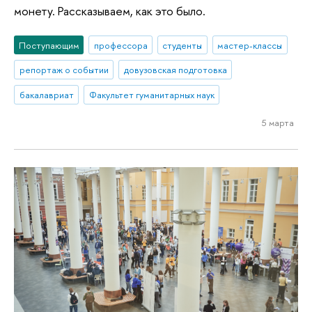
монету. Рассказываем, как это было.
Поступающим
профессора
студенты
мастер-классы
репортаж о событии
довузовская подготовка
бакалавриат
Факультет гуманитарных наук
5 марта