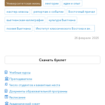
Университетская жизнь
лектории
идеи и опыт
мастер-классы
репортаж о событии
Восточный причал
вьетнамская каллиграфия
культура Вьетнама
поэзия Вьетнама
Институт классического Востока и античности
26 февраля 2025
Скачать буклет
Учебные курсы
Преподаватели
Число студентов и вакантные места
Документы образовательной программы
Расписание
Академический совет