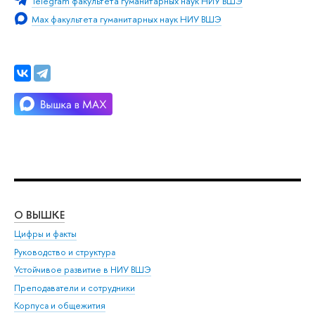
Telegram факультета гуманитарных наук НИУ ВШЭ
Мах факультета гуманитарных наук НИУ ВШЭ
О ВЫШКЕ
ОБ
Цифры и факты
Ли
Руководство и структура
Дов
Устойчивое развитие в НИУ ВШЭ
Ол
Преподаватели и сотрудники
При
Корпуса и общежития
Вы