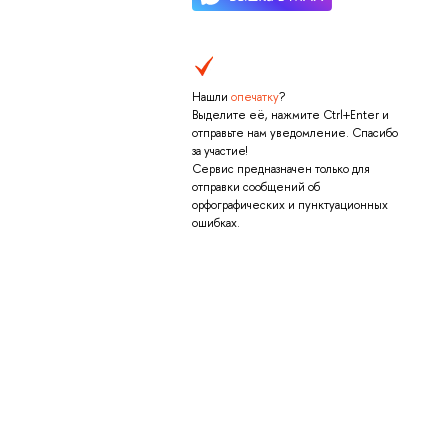
Нашли
опечатку
?
Выделите её, нажмите Ctrl+Enter и
отправьте нам уведомление. Спасибо
за участие!
Сервис предназначен только для
отправки сообщений об
орфографических и пунктуационных
ошибках.