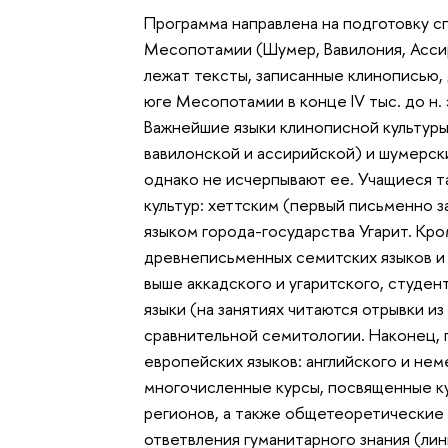
Программа направлена на подготовку с
Месопотамии (Шумер, Вавилония, Ассир
лежат тексты, записанные клинописью,
юге Месопотамии в конце IV тыс. до н. 
Важнейшие языки клинописной культуры 
вавилонской и ассирийской) и шумерск
однако не исчерпывают ее. Учащиеся т
культур: хеттским (первый письменно 
языком города-государства Угарит. Кр
древнеписьменных семитских языков и
выше аккадского и угаритского, студе
языки (на занятиях читаются отрывки из
сравнительной семитологии. Наконец, 
европейских языков: английского и не
многочисленные курсы, посвященные к
регионов, а также общетеоретические
ответвления гуманитарного знания (лин