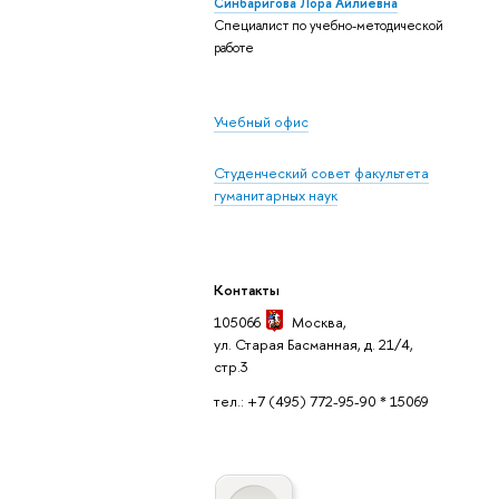
Синбаригова Лора Айлиевна
Специалист по учебно-методической
работе
Учебный офис
Студенческий совет факультета
гуманитарных наук
Контакты
105066
Москва
,
ул. Старая Басманная, д. 21/4,
стр.3
тел.: +7 (495) 772-95-90 * 15069