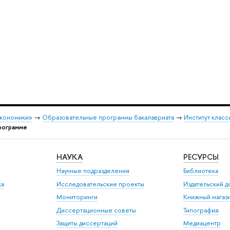
экономики»
→
Образовательные программы бакалавриата
→
Институт класс
рограмме
НАУКА
РЕСУРСЫ
Научные подразделения
Библиотека
ка
Исследовательские проекты
Издательский 
Мониторинги
Книжный магаз
Диссертационные советы
Типография
Защиты диссертаций
Медиацентр