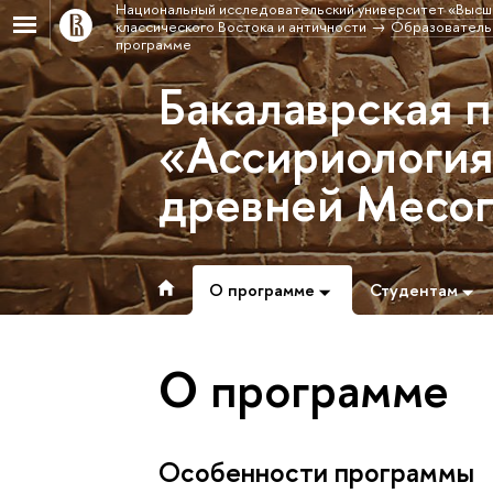
Национальный исследовательский университет «Высш
классического Востока и античности
Образовательн
программе
Бакалаврская 
«Ассириология:
древней Месо
О программе
Студентам
О программе
Особенности программы