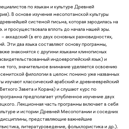
пециалистов по языкам и культуре Древней
ия). В основе изучения месопотамской культуры
 древнейшей системой письма, которая зародилась на
э. и просуществовала вплоть до начала нашей эры.
– аккадский (в его двух основных разновидностях,
ий. Эти два языка составляют основу программы,
акже знакомятся с другими языками клинописных
засвидетельствованный индоевропейский язык) и
оме того, значительное внимание уделяется освоению
 семитской филологии в целом: помимо уже названных
нты изучают классический арабский и древнееврейский
 Ветхого Завета и Корана) и слушают курс по
программа предполагает углубленное изучение двух
мецкого. Лекционная часть программы включает в себя
ультуре и истории Древней Месопотамии и соседних
 дисциплины, представляющие важнейшие
гвистика, литературоведение, фольклористика и др.).