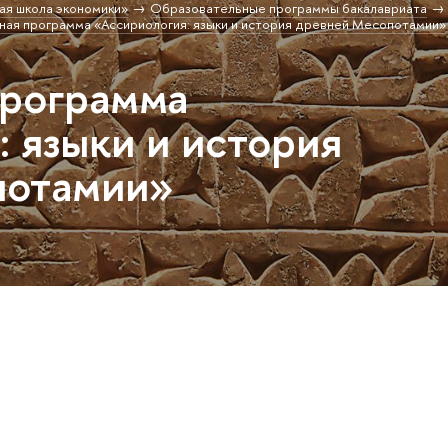
ая школа экономики»
Образовательные программы бакалавриата
ая программа «Ассириология: языки и история древней Месопотамии»
программа
 языки и история
потамии»