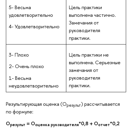
5- Весьма
Цель практики
удовлетворительно
выполнена частично.
Замечания от
4- Удовлетворительно
руководителя
практики.
3- Плохо
Цель практики не
выполнена. Серьезные
2- Очень плохо
замечания от
руководителя
1- Весьма
практики.
неудовлетворительно
Результирующая оценка (О
) рассчитывается
результ
по формуле:
О
= О
*0,8 + О
*0,2
результ
оценка руководителя
отчет