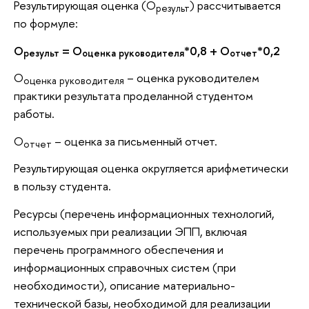
Результирующая оценка (О
) рассчитывается
результ
по формуле:
О
= О
*0,8 + О
*0,2
результ
оценка руководителя
отчет
О
– оценка руководителем
оценка руководителя
практики результата проделанной студентом
работы.
О
– оценка за письменный отчет.
отчет
Результирующая оценка округляется арифметически
в пользу студента.
Ресурсы (перечень информационных технологий,
используемых при реализации ЭПП, включая
перечень программного обеспечения и
информационных справочных систем (при
необходимости), описание материально-
технической базы, необходимой для реализации