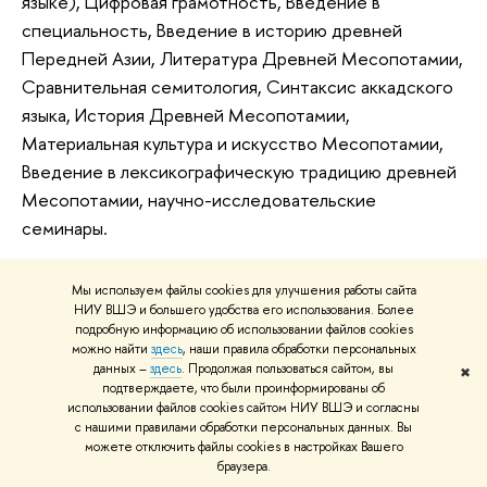
языке), Цифровая грамотность, Введение в
специальность, Введение в историю древней
Передней Азии, Литература Древней Месопотамии,
Сравнительная семитология, Синтаксис аккадского
языка, История Древней Месопотамии,
Материальная культура и искусство Месопотамии,
Введение в лексикографическую традицию древней
Месопотамии, научно-исследовательские
семинары.
Окончательная форма преддипломной практики
Мы используем файлы cookies для улучшения работы сайта
будет уточняться ближе к выпускному курсу.
НИУ ВШЭ и большего удобства его использования. Более
подробную информацию об использовании файлов cookies
Даты точек контроля:
можно найти
здесь
, наши правила обработки персональных
данных –
здесь
. Продолжая пользоваться сайтом, вы
✖
подтверждаете, что были проинформированы об
Для проведения преддипломной практики в
использовании файлов cookies сайтом НИУ ВШЭ и согласны
календарном учебном графике выделяются 3 недели
с нашими правилами обработки персональных данных. Вы
(по 5 рабочих дней). Предварительное время
можете отключить файлы cookies в настройках Вашего
браузера.
проведения – второй модуль 2023 г.