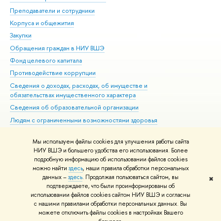
Преподаватели и сотрудники
При
Корпуса и общежития
Вы
Закупки
При
Обращения граждан в НИУ ВШЭ
Ас
Фонд целевого капитала
До
Противодействие коррупции
Цен
Сведения о доходах, расходах, об имуществе и
Би
обязательствах имущественного характера
Об
Сведения об образовательной организации
Обр
Людям с ограниченными возможностями здоровья
Единая платежная страница
Мы используем файлы cookies для улучшения работы сайта
Работа в Вышке
НИУ ВШЭ и большего удобства его использования. Более
подробную информацию об использовании файлов cookies
можно найти
здесь
, наши правила обработки персональных
данных –
здесь
. Продолжая пользоваться сайтом, вы
✖
Редактору
подтверждаете, что были проинформированы об
© НИУ ВШЭ 1993–2026
Адреса и контакты
Условия использования
использовании файлов cookies сайтом НИУ ВШЭ и согласны
с нашими правилами обработки персональных данных. Вы
материалов
Политика конфиденциальности
Карта сайта
можете отключить файлы cookies в настройках Вашего
Шрифты HSE Sans и HSE Slab разработаны в
Школе дизайна НИУ ВШЭ