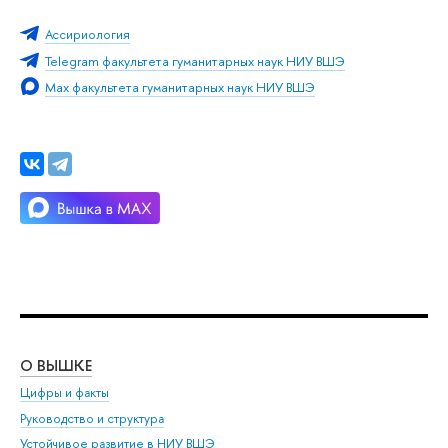
Ассириология
Telegram факультета гуманитарных наук НИУ ВШЭ
Мах факультета гуманитарных наук НИУ ВШЭ
О ВЫШКЕ
ОБ
Цифры и факты
Ли
Руководство и структура
Дов
Устойчивое развитие в НИУ ВШЭ
Ол