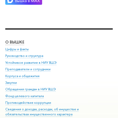
О ВЫШКЕ
ОБ
Цифры и факты
Ли
Руководство и структура
Дов
Устойчивое развитие в НИУ ВШЭ
Ол
Преподаватели и сотрудники
При
Корпуса и общежития
Вы
Закупки
При
Обращения граждан в НИУ ВШЭ
Ас
Фонд целевого капитала
До
Противодействие коррупции
Цен
Сведения о доходах, расходах, об имуществе и
Би
обязательствах имущественного характера
Об