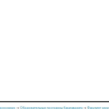
экономики»
→
Образовательные программы бакалавриата
→
Факультет хими