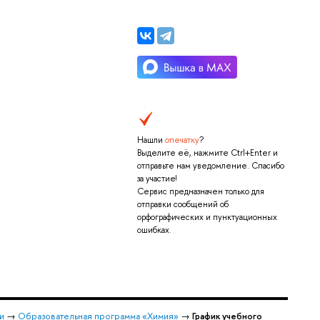
Нашли
опечатку
?
Выделите её, нажмите Ctrl+Enter и
отправьте нам уведомление. Спасибо
за участие!
Сервис предназначен только для
отправки сообщений об
орфографических и пунктуационных
ошибках.
и
→
Образовательная программа «Химия»
→
График учебного