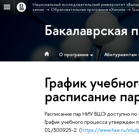
Национальный исследовательский университет «Высш
химии
Образовательная программа «Химия»
Гра
Бакалаврская 
О программе
Абитуриентам
График учебног
расписание па
Расписание пар НИУ ВШЭ доступно по
График учебного процесса утвержден 
01/300925-2 (
https://www.hse.ru/study