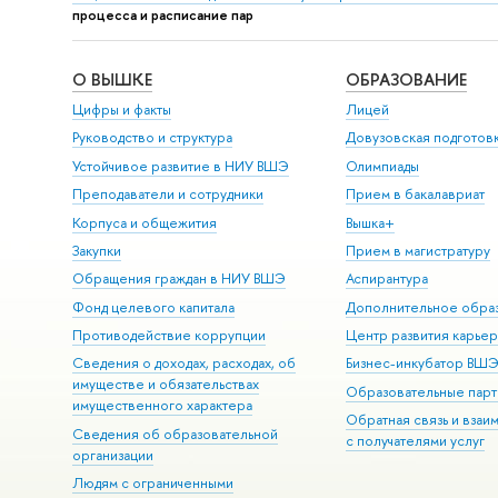
процесса и расписание пар
О ВЫШКЕ
ОБРАЗОВАНИЕ
Цифры и факты
Лицей
Руководство и структура
Довузовская подготов
Устойчивое развитие в НИУ ВШЭ
Олимпиады
Преподаватели и сотрудники
Прием в бакалавриат
Корпуса и общежития
Вышка+
Закупки
Прием в магистратуру
Обращения граждан в НИУ ВШЭ
Аспирантура
Фонд целевого капитала
Дополнительное обра
Противодействие коррупции
Центр развития карье
Сведения о доходах, расходах, об
Бизнес-инкубатор ВШ
имуществе и обязательствах
Образовательные парт
имущественного характера
Обратная связь и взаи
Сведения об образовательной
с получателями услуг
организации
Людям с ограниченными