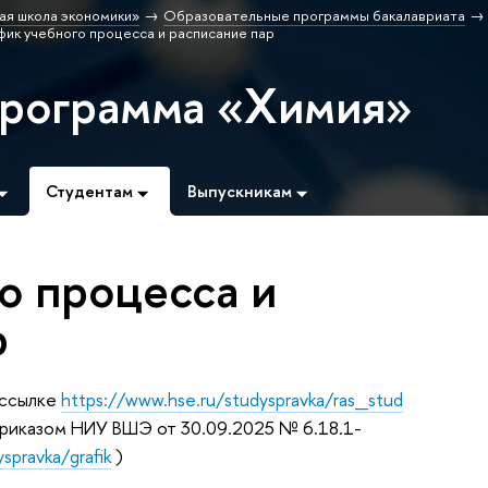
ая школа экономики»
Образовательные программы бакалавриата
фик учебного процесса и расписание пар
программа «Химия»
Студентам
Выпускникам
о процесса и
р
 ссылке
https://www.hse.ru/studyspravka/ras_stud
приказом НИУ ВШЭ от 30.09.2025 № 6.18.1-
spravka/grafik
)