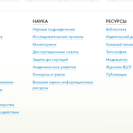
НАУКА
РЕСУРСЫ
Научные подразделения
Библиотека
ка
Исследовательские проекты
Издательский 
Мониторинги
Книжный магаз
Диссертационные советы
Типография
Защиты диссертаций
Медиацентр
Академическое развитие
Журналы ВШЭ
Конкурсы и гранты
Публикации
зование
Внешние научно-информационные
ресурсы
ры
Э
нерства
модействие