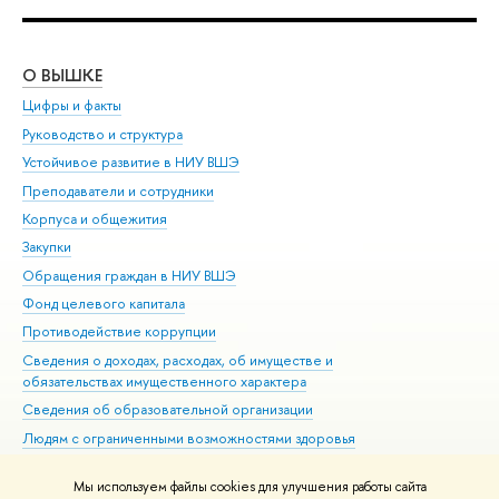
О ВЫШКЕ
ОБ
Цифры и факты
Ли
Руководство и структура
Дов
Устойчивое развитие в НИУ ВШЭ
Ол
Преподаватели и сотрудники
При
Корпуса и общежития
Вы
Закупки
При
Обращения граждан в НИУ ВШЭ
Ас
Фонд целевого капитала
До
Противодействие коррупции
Цен
Сведения о доходах, расходах, об имуществе и
Би
обязательствах имущественного характера
Об
Сведения об образовательной организации
Обр
Людям с ограниченными возможностями здоровья
Единая платежная страница
Мы используем файлы cookies для улучшения работы сайта
Работа в Вышке