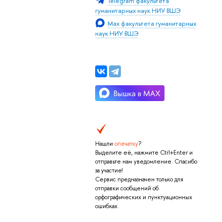
Telegram факультета
2023-
гуманитарных наук НИУ ВШЭ
2024;
Мах факультета гуманитарных
наук НИУ ВШЭ
2024-2025
уч.гг.
2024-2025
уч.гг.
2025-2026
уч.гг
Нашли
опечатку
?
Выделите её, нажмите Ctrl+Enter и
2025-2026
отправьте нам уведомление. Спасибо
уч.гг.
за участие!
Сервис предназначен только для
отправки сообщений об
орфографических и пунктуационных
ошибках.