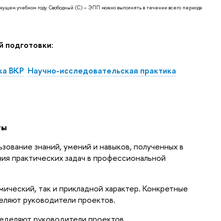
кущем учебном году.
Свободный (С) – ЭПП можно выполнять в течении всего периода
 подготовки:
ка ВКР
Научно-исследовательская практика
ты
зование знаний, умений и навыков, полученных в
ния практических задач в профессиональной
мический, так и прикладной характер. Конкретные
еляют руководители проектов.
еделяют руководители проектов.