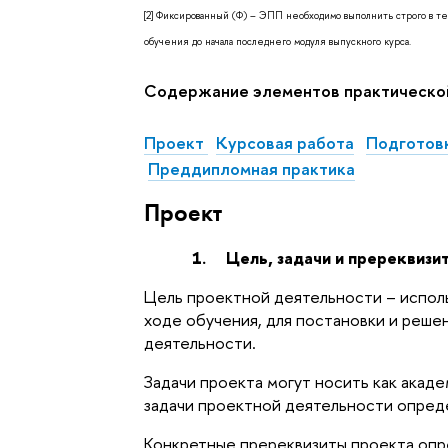
[2]
Фиксированный (Ф) – ЭПП необходимо выполнить строго в те
обучения до начала последнего модуля выпускного курса.
Содержание элементов практической
Проект
Курсовая работа
Подготов
Преддипломная практика
Проект
1.
Цель, задачи и пререквизи
Цель проектной деятельности – исполь
ходе обучения, для постановки и реше
деятельности.
Задачи проекта могут носить как акаде
задачи проектной деятельности опред
Конкретные пререквизиты проекта опр