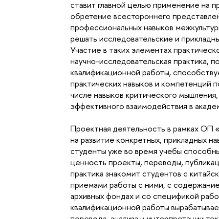
ставит главной целью применение на п
обретение всестороннего представлен
профессиональных навыков межкультур
решать исследовательские и прикладные
Участие в таких элементах практическо
научно-исследовательская практика, п
квалификационной работы, способству
практических навыков и компетенций п
числе навыков критического мышления,
эффективного взаимодействия в акаде
Проектная деятельность в рамках ОП «
на развитие конкретных, прикладных на
студенты уже во время учебы способн
ценность проекты, переводы, публикац
практика знакомит студентов с китайс
приемами работы с ними, с содержание
архивных фондах и со спецификой работ
квалификационной работы вырабатывает
перевода, анализа и интерпретации текс