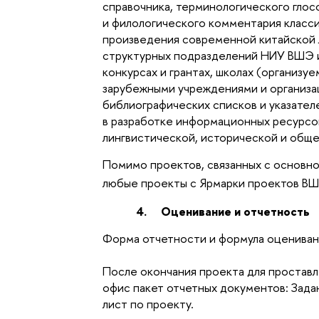
справочника, терминологического глос
и филологического комментария класс
произведения современной китайской л
структурных подразделений НИУ ВШЭ и
конкурсах и грантах, школах (организу
зарубежными учреждениями и организац
библиографических списков и указател
в разработке информационных ресурсов
лингвистической, исторической и общ
Помимо проектов, связанных с основн
любые проекты с Ярмарки проектов В
4.
Оценивание и отчетность
Форма отчетности и формула оцениван
После окончания проекта для проставл
офис пакет отчетных документов: Зада
лист по проекту.