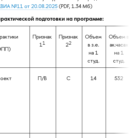
КВИА №11 от 20.08.2025
(PDF, 1.34 Мб)
практической подготовки на программе:
практики
Признак
Признак
Объем
Объем в
1
2
1
2
в з.е.
ак.часах
ЭПП)
на 1
на 1
студ.
студ.
оект
П/В
С
14
532