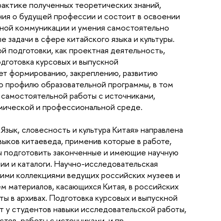
рактике полученных теоретических знаний,
ия о будущей профессии и состоит в освоении
ной коммуникации и умения самостоятельно
 задачи в сфере китайского языка и культуры.
й подготовки, как проектная деятельность,
одготовка курсовых и выпускной
ет формированию, закреплению, развитию
о профилю образовательной программы, в том
 самостоятельной работы с источниками,
мической и профессиональной среде.
Язык, словесность и культура Китая» направлена
выков китаеведа, применив которые в работе,
ы подготовить законченные и имеющие научную
ии и каталоги. Научно-исследовательская
кими коллекциями ведущих российских музеев и
м материалов, касающихся Китая, в российских
ы в архивах. Подготовка курсовых и выпускной
 у студентов навыки исследовательской работы,
тов, работы с источниками, и пр.