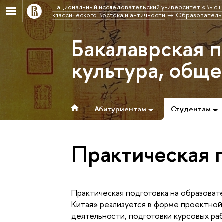
Национальный исследовательский университет «Высш
классического Востока и античности
Образовательн
Бакалаврская п
культура, общ
Абитуриентам
Студентам
Практическая 
Практическая подготовка на образоват
Китая» реализуется в форме проектно
деятельности, подготовки курсовых ра