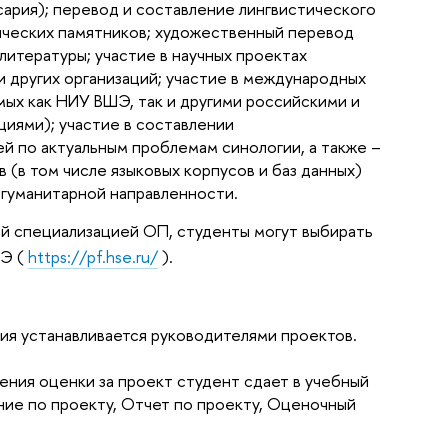
сария); перевод и составление лингвистического
ических памятников; художественный перевод
итературы; участие в научных проектах
 других организаций; участие в международных
емых как НИУ ВШЭ, так и другими российскими и
иями); участие в составлении
ей по актуальным проблемам синологии, а также –
 (в том числе языковых корпусов и баз данных)
егуманитарной направленности.
ой специализацией ОП, студенты могут выбирать
ШЭ (
https://pf.hse.ru/
).
ия устанавливается руководителями проектов.
ения оценки за проект студент сдает в учебный
ние по проекту, Отчет по проекту, Оценочный