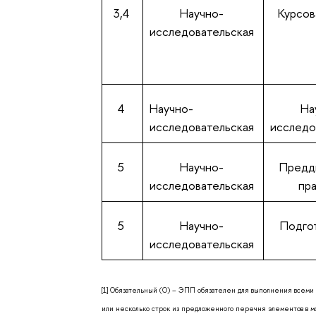
3,4
Научно-
Курсов
исследовательская
4
Научно-
На
исследовательская
исследо
5
Научно-
Предд
исследовательская
пр
5
Научно-
Подго
исследовательская
[1]
Обязательный (О) – ЭПП обязателен для выполнения всеми с
или несколько строк из предложенного перечня элементов в мо