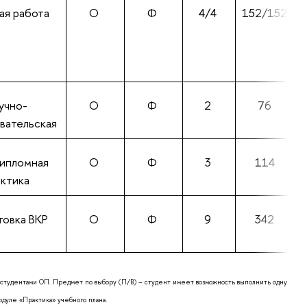
ая работа
О
Ф
4/4
152/152
учно-
О
Ф
2
76
вательская
ипломная
О
Ф
3
114
актика
товка ВКР
О
Ф
9
342
тудентами ОП. Предмет по выбору (П/В) – студент имеет возможность выполнить одну
дуле «Практика» учебного плана.