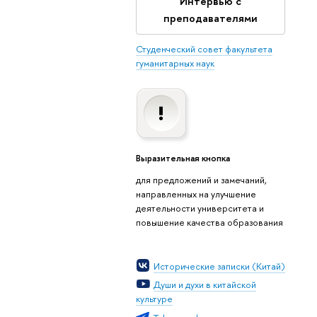
Интервью с
преподавателями
Студенческий совет факультета
гуманитарных наук
Период
реализации
Выразительная кнопка
2021-
для предложений и замечаний,
направленных на улучшение
2022;
деятельности университета и
2022-
повышение качества образования
2023;
2024-2025
Исторические записки (Китай)
2025-2026
Души и духи в китайской
уч.гг.
культуре