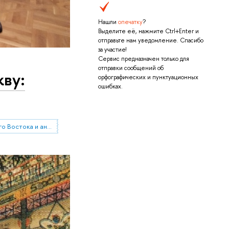
Нашли
опечатку
?
Выделите её, нажмите Ctrl+Enter и
отправьте нам уведомление. Спасибо
за участие!
Сервис предназначен только для
отправки сообщений об
кву:
орфографических и пунктуационных
ошибках.
Институт классического Востока и античности