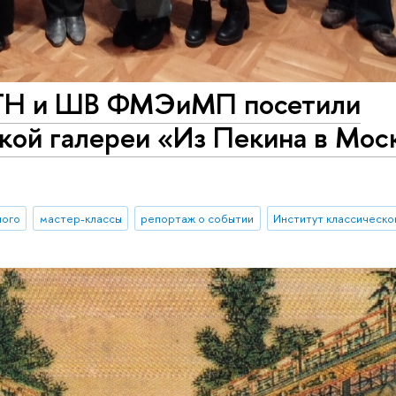
ГН и ШВ ФМЭиМП посетили
кой галереи «Из Пекина в Мос
ного
мастер-классы
репортаж о событии