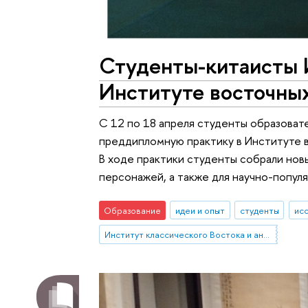
Студенты-китаисты 
Институте восточны
С 12 по 18 апреля студенты образоват
преддипломную практику в Институте в
В ходе практики студенты собрали нов
персонажей, а также для научно-попул
Образование
идеи и опыт
студенты
исс
Институт классического Востока и античности