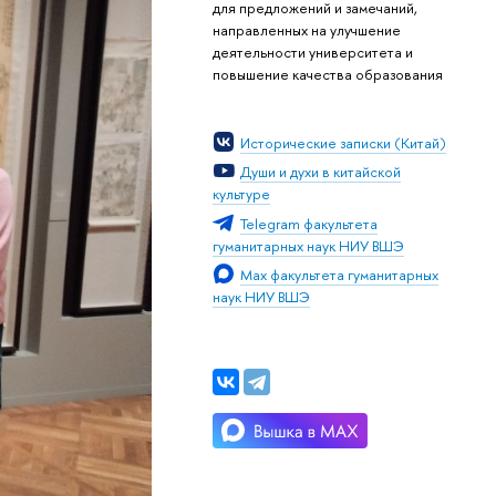
для предложений и замечаний,
направленных на улучшение
деятельности университета и
повышение качества образования
Исторические записки (Китай)
Души и духи в китайской
культуре
Telegram факультета
гуманитарных наук НИУ ВШЭ
Мах факультета гуманитарных
наук НИУ ВШЭ