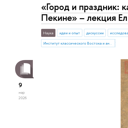
«Город и праздник: 
Пекине» – лекция Ел
Наука
идеи и опыт
дискуссии
исследова
Институт классического Востока и античности
9
мар
2026