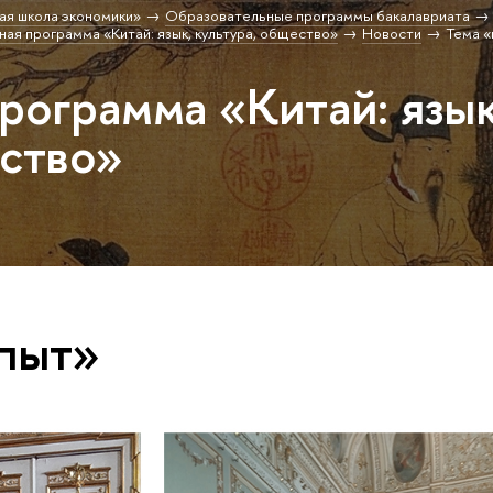
ая школа экономики»
Образовательные программы бакалавриата
ая программа «Китай: язык, культура, общество»
Новости
Тема «
рограмма «Китай: язык
ество»
опыт»