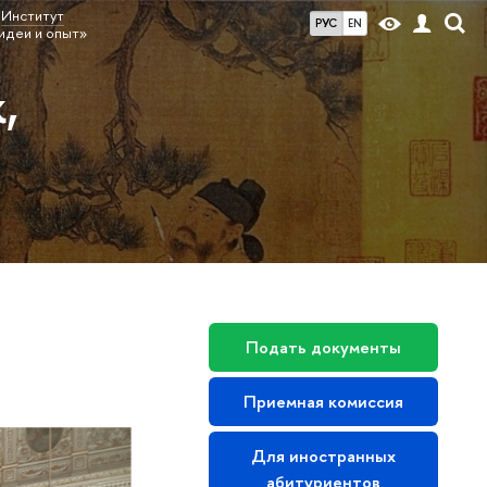
Институт
РУС
EN
идеи и опыт»
,
Подать документы
Приемная комиссия
Для иностранных
абитуриентов