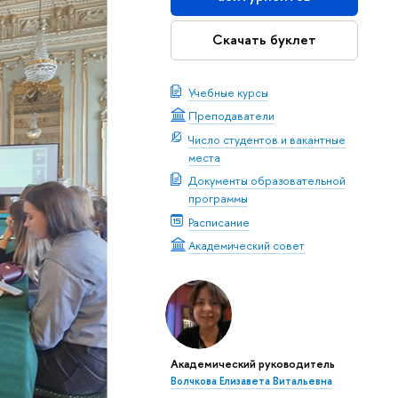
Скачать буклет
Учебные курсы
Преподаватели
Число студентов и вакантные
места
Документы образовательной
программы
Расписание
Академический совет
Академический руководитель
Волчкова Елизавета Витальевна