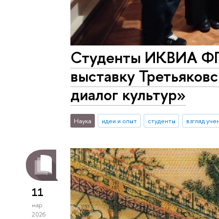
Студенты ИКВИА Ф
выставку Третьяковс
диалог культур»
Наука
идеи и опыт
студенты
взгляд уче
11
мар
2026