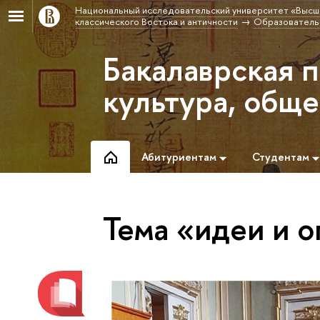
Национальный исследовательский университет «Высш
классического Востока и античности
Образовательн
Бакалаврская п
культура, общ
Абитуриентам
Студентам
Тема «идеи и 