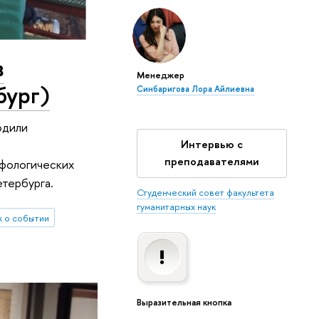
в
Менеджер
бург)
Синбаригова Лора Айлиевна
одили
Интервью с
преподавателями
ифологических
етербурга.
Студенческий совет факультета
гуманитарных наук
 о событии
Выразительная кнопка