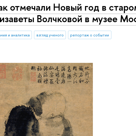
как отмечали Новый год в старо
изаветы Волчковой в музее Мо
ния и аналитика
взгляд ученого
репортаж о событии