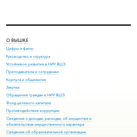
О ВЫШКЕ
ОБ
Цифры и факты
Ли
Руководство и структура
Дов
Устойчивое развитие в НИУ ВШЭ
Ол
Преподаватели и сотрудники
При
Корпуса и общежития
Вы
Закупки
При
Обращения граждан в НИУ ВШЭ
Ас
Фонд целевого капитала
До
Противодействие коррупции
Цен
Сведения о доходах, расходах, об имуществе и
Би
обязательствах имущественного характера
Об
Сведения об образовательной организации
Обр