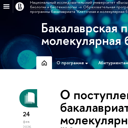
Национальный исследовательский университет «Высш
биологии и биотехнологии
Образовательная програ
программы бакалавриата "Клеточная и молекулярная би
Бакалаврская 
молекулярная 
О программе
Абитуриента
О поступле
бакалавриат
24
молекулярн
фев
2026