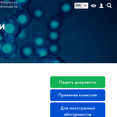
Факультет
РУС
EN
уплении на
и
Подать документы
Приемная комиссия
Для иностранных
абитуриентов