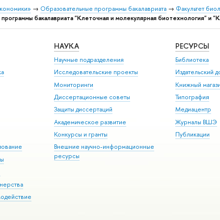
экономики»
→
Образовательные программы бакалавриата
→
Факультет био
 программы бакалавриата "Клеточная и молекулярная биотехнология" и "
НАУКА
РЕСУРСЫ
Научные подразделения
Библиотека
ка
Исследовательские проекты
Издательский 
Мониторинги
Книжный магаз
Диссертационные советы
Типография
Защиты диссертаций
Медиацентр
Академическое развитие
Журналы ВШЭ
Конкурсы и гранты
Публикации
зование
Внешние научно-информационные
ресурсы
ры
Э
нерства
модействие