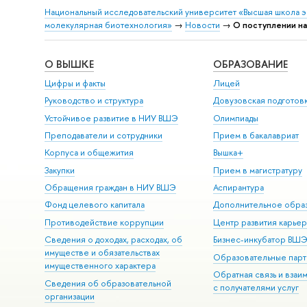
Национальный исследовательский университет «Высшая школа 
молекулярная биотехнология»
→
Новости
→
О поступлении на
О ВЫШКЕ
ОБРАЗОВАНИЕ
Цифры и факты
Лицей
Руководство и структура
Довузовская подготов
Устойчивое развитие в НИУ ВШЭ
Олимпиады
Преподаватели и сотрудники
Прием в бакалавриат
Корпуса и общежития
Вышка+
Закупки
Прием в магистратуру
Обращения граждан в НИУ ВШЭ
Аспирантура
Фонд целевого капитала
Дополнительное обра
Противодействие коррупции
Центр развития карье
Сведения о доходах, расходах, об
Бизнес-инкубатор ВШ
имуществе и обязательствах
Образовательные парт
имущественного характера
Обратная связь и взаи
Сведения об образовательной
с получателями услуг
организации