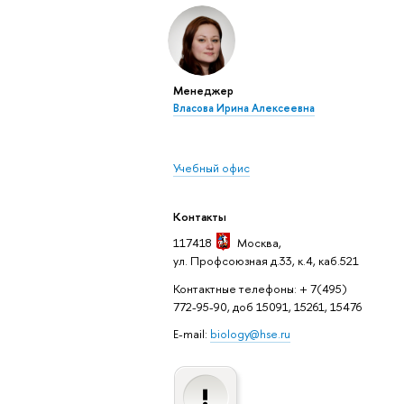
Менеджер
Власова Ирина Алексеевна
Учебный офис
Контакты
117418
Москва
,
ул. Профсоюзная д.33, к.4, каб.521
Контактные телефоны: + 7(495)
772-95-90, доб 15091, 15261, 15476
E-mail:
biology@hse.ru