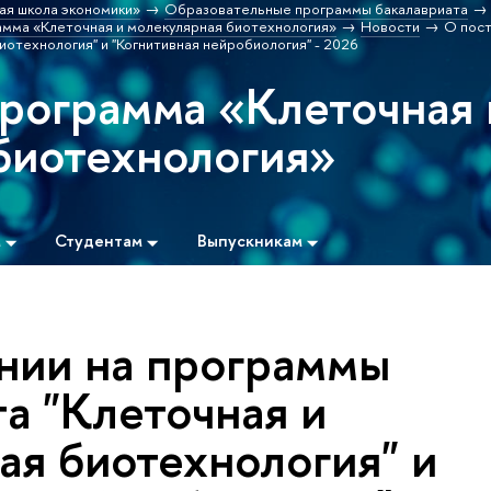
ая школа экономики»
Образовательные программы бакалавриата
мма «Клеточная и молекулярная биотехнология»
Новости
О пост
отехнология" и "Когнитивная нейробиология" - 2026
программа «Клеточная 
биотехнология»
м
Студентам
Выпускникам
нии на программы
а "Клеточная и
ая биотехнология" и