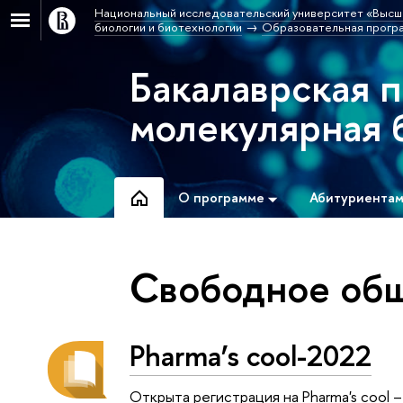
Национальный исследовательский университет «Высш
биологии и биотехнологии
Образовательная програ
Бакалаврская 
молекулярная 
О программе
Абитуриента
Свободное об
Pharma’s cool-2022
Открыта регистрация на Pharma's cool 