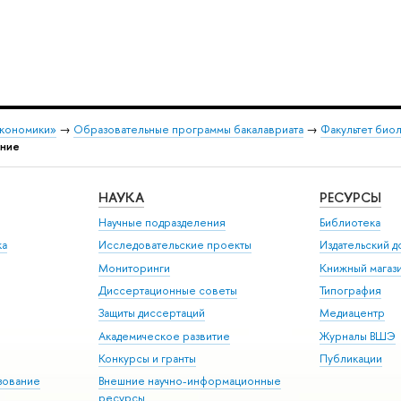
экономики»
→
Образовательные программы бакалавриата
→
Факультет био
ние
НАУКА
РЕСУРСЫ
Научные подразделения
Библиотека
ка
Исследовательские проекты
Издательский 
Мониторинги
Книжный магаз
Диссертационные советы
Типография
Защиты диссертаций
Медиацентр
Академическое развитие
Журналы ВШЭ
Конкурсы и гранты
Публикации
зование
Внешние научно-информационные
ресурсы