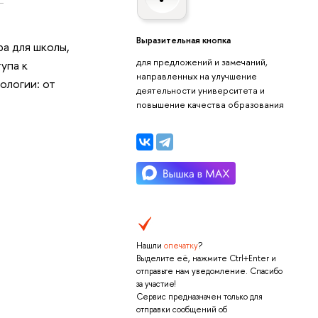
Выразительная кнопка
ра для школы,
для предложений и замечаний,
упа к
направленных на улучшение
ологии: от
деятельности университета и
повышение качества образования
Нашли
опечатку
?
Выделите её, нажмите Ctrl+Enter и
отправьте нам уведомление. Спасибо
за участие!
Сервис предназначен только для
отправки сообщений об