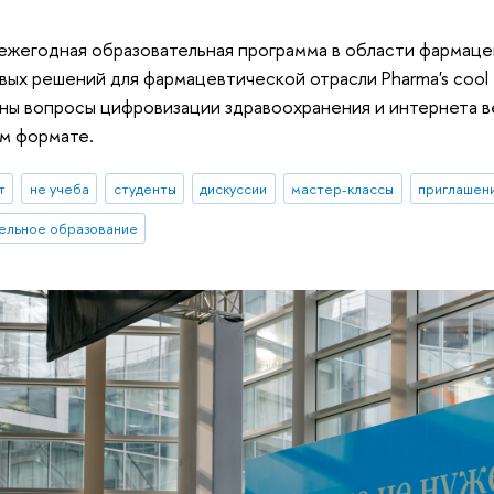
 ежегодная образовательная программа в области фармаце
ых решений для фармацевтической отрасли Pharma's cool 
ены вопросы цифровизации здравоохранения и интернета 
м формате.
т
не учеба
студенты
дискуссии
мастер-классы
приглашени
ельное образование