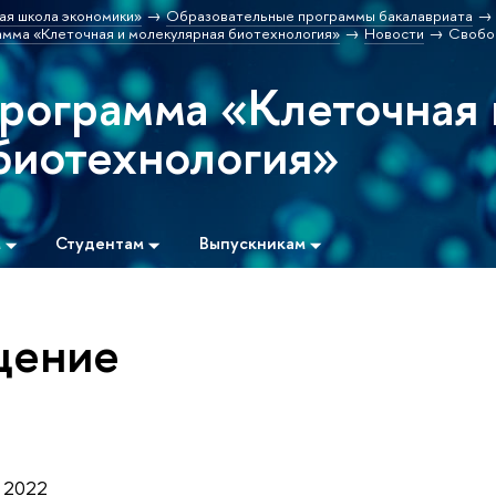
ая школа экономики»
Образовательные программы бакалавриата
мма «Клеточная и молекулярная биотехнология»
Новости
Свобо
программа «Клеточная 
биотехнология»
м
Студентам
Выпускникам
щение
– 2022