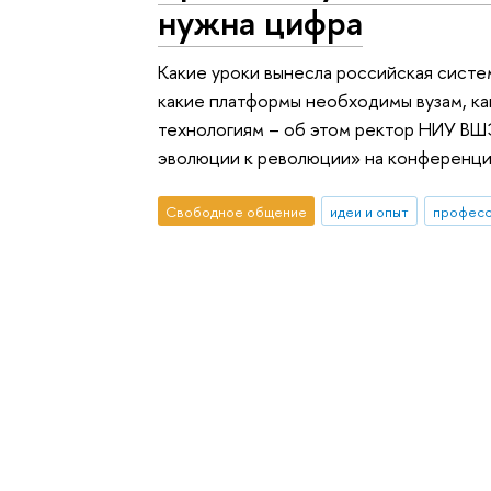
нужна цифра
Какие уроки вынесла российская систем
какие платформы необходимы вузам, к
технологиям – об этом ректор НИУ ВШЭ
эволюции к революции» на конференци
Свободное общение
идеи и опыт
профес