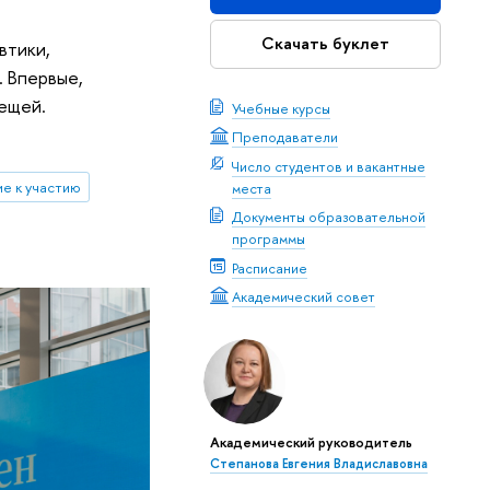
Скачать буклет
втики,
. Впервые,
вещей.
Учебные курсы
Преподаватели
Число студентов и вакантные
е к участию
места
Документы образовательной
программы
Расписание
Академический совет
Академический руководитель
Степанова Евгения Владиславовна