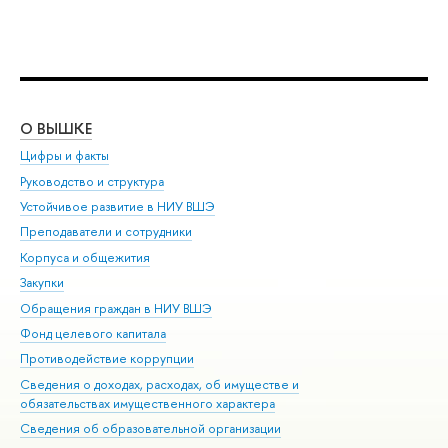
О ВЫШКЕ
ОБ
Цифры и факты
Ли
Руководство и структура
Дов
Устойчивое развитие в НИУ ВШЭ
Ол
Преподаватели и сотрудники
При
Корпуса и общежития
Вы
Закупки
При
Обращения граждан в НИУ ВШЭ
Ас
Фонд целевого капитала
До
Противодействие коррупции
Цен
Сведения о доходах, расходах, об имуществе и
Би
обязательствах имущественного характера
Об
Сведения об образовательной организации
Обр