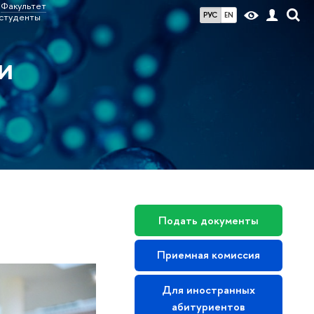
Факультет
РУС
EN
«студенты
и
Подать документы
Приемная комиссия
Для иностранных
абитуриентов