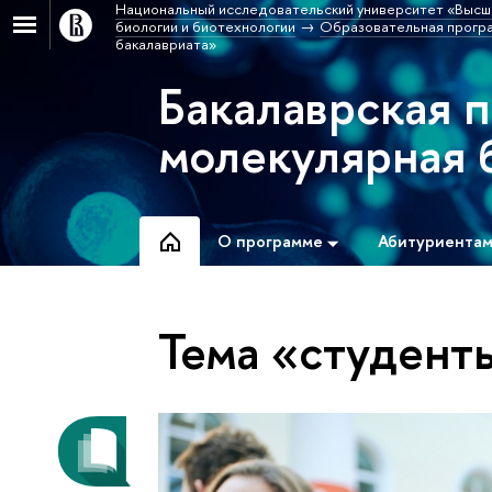
Национальный исследовательский университет «Высш
биологии и биотехнологии
Образовательная програ
бакалавриата»
Бакалаврская 
молекулярная 
О программе
Абитуриента
Тема «студент