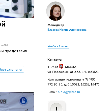
ей
Менеджер
Власова Ирина Алексеевна
 для
Учебный офис
гии представил
Контакты
117418
Москва
,
биотехнология
ул. Профсоюзная д.33, к.4, каб.521
Контактные телефоны: + 7(495)
772-95-90, доб 15091, 15261, 15476
E-mail:
biology@hse.ru