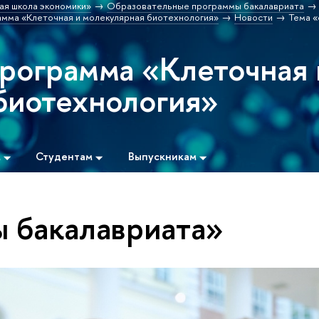
ая школа экономики»
Образовательные программы бакалавриата
мма «Клеточная и молекулярная биотехнология»
Новости
Тема 
программа «Клеточная 
биотехнология»
м
Студентам
Выпускникам
ы бакалавриата»