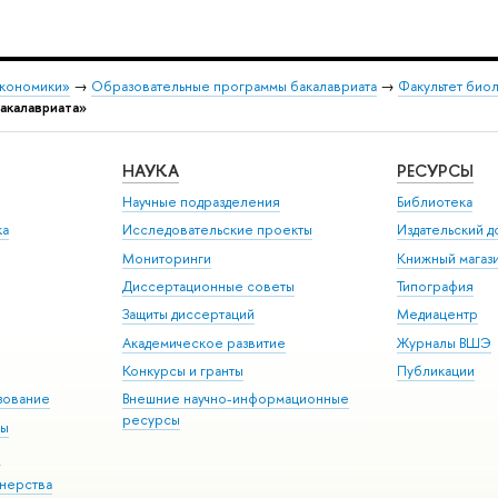
экономики»
→
Образовательные программы бакалавриата
→
Факультет био
акалавриата»
НАУКА
РЕСУРСЫ
Научные подразделения
Библиотека
ка
Исследовательские проекты
Издательский 
Мониторинги
Книжный магаз
Диссертационные советы
Типография
Защиты диссертаций
Медиацентр
Академическое развитие
Журналы ВШЭ
Конкурсы и гранты
Публикации
зование
Внешние научно-информационные
ресурсы
ры
Э
нерства