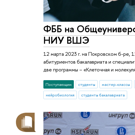
ФББ на Общеуниверс
НИУ ВШЭ
12 марта 2023 г. на Покровском б-ре,
абитуриентов бакалавриата и специалит
две программы – «Клеточная и молекул
Поступающим
студенты
мастер-классы
нейробиология
студенты бакалавриата