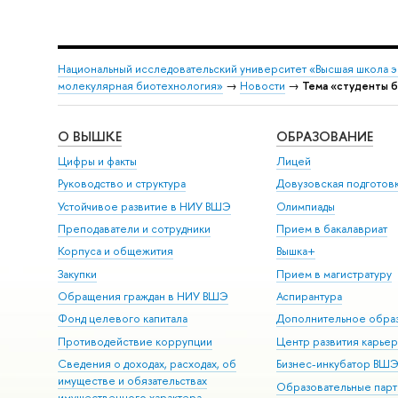
Национальный исследовательский университет «Высшая школа 
молекулярная биотехнология»
→
Новости
→
Тема «студенты б
О ВЫШКЕ
ОБРАЗОВАНИЕ
Цифры и факты
Лицей
Руководство и структура
Довузовская подготов
Устойчивое развитие в НИУ ВШЭ
Олимпиады
Преподаватели и сотрудники
Прием в бакалавриат
Корпуса и общежития
Вышка+
Закупки
Прием в магистратуру
Обращения граждан в НИУ ВШЭ
Аспирантура
Фонд целевого капитала
Дополнительное обра
Противодействие коррупции
Центр развития карье
Сведения о доходах, расходах, об
Бизнес-инкубатор ВШ
имуществе и обязательствах
Образовательные парт
имущественного характера