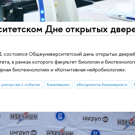
итетском Дне открытых двер
 11 состоялся Общеуниверситетский день открытых дверей
ета, в рамках которого факультет биологии и биотехноло
ярная биотехнология» и «Когнитивная нейробиология».
репортаж о событии
бакалавриат
абитуриенты бакалавриата