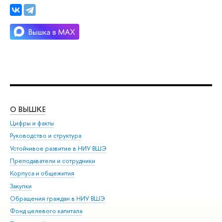
О ВЫШКЕ
ОБ
Цифры и факты
Ли
Руководство и структура
Дов
Устойчивое развитие в НИУ ВШЭ
Ол
Преподаватели и сотрудники
При
Корпуса и общежития
Вы
Закупки
При
Обращения граждан в НИУ ВШЭ
Ас
Фонд целевого капитала
До