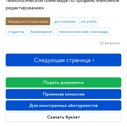
технологической олимпиаде по профилю «Геномное
редактирование»
Университетская жизнь
достижения
не учеба
студенты
бакалавриат
технологическая олимпиада
25 февраля
Следующая страница
Подать документы
Приемная комиссия
Для иностранных абитуриентов
Скачать буклет