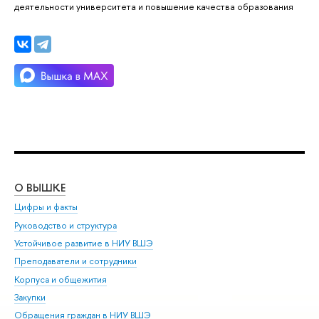
деятельности университета и повышение качества образования
О ВЫШКЕ
ОБ
Цифры и факты
Ли
Руководство и структура
Дов
Устойчивое развитие в НИУ ВШЭ
Ол
Преподаватели и сотрудники
При
Корпуса и общежития
Вы
Закупки
При
Обращения граждан в НИУ ВШЭ
Ас